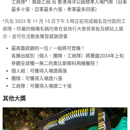
工商隊*：獎座乙個 及 香港海洋公園標準入場門票（冠軍
最多十張、亞軍最多六張、季軍最多四張）
*凡在 2023 年 11 月 15 日下午 5 時正前完成報名及付款的工
商隊，所屬的機構名稱均會在盲俠行大會背景板及網站上展
示，並可在活動後獲發感謝證書
最高籌款額的一位 / 一組將可登機！
各勝出組別（個人、團隊、工商隊）將獲邀2024年上旬
參觀全球獨一無二的奧比斯眼科飛機醫院！
個人組：可獲得入場證兩張
團隊：可獲得入場證八張
工商隊：可獲得入場證二十張
其他大獎