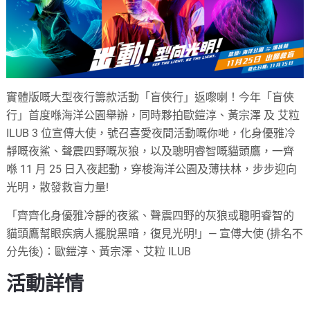
實體版嘅大型夜行籌款活動「盲俠行」返嚟喇！今年「盲俠
行」首度喺海洋公園舉辦，同時夥拍歐鎧淳、黃宗澤 及 艾粒
ILUB 3 位宣傳大使，號召喜愛夜間活動嘅你哋，化身優雅冷
靜嘅夜鯊、聲震四野嘅灰狼，以及聰明睿智嘅貓頭鷹，一齊
喺 11 月 25 日入夜起動，穿梭海洋公園及薄扶林，步步迎向
光明，散發救盲力量!
「齊齊化身優雅冷靜的夜鯊、聲震四野的灰狼或聰明睿智的
貓頭鷹幫眼疾病人擺脫黑暗，復見光明!」— 宣傅大使 (排名不
分先後)：歐鎧淳、黃宗澤、艾粒 ILUB
活動詳情