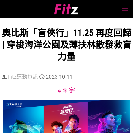
奧比斯「盲俠行」11.25 再度回歸
| 穿梭海洋公園及薄扶林散發救盲
力量
Fitz運動資訊
2023-10-11
Increase
字
Reset
Decrease
字
字
font
font
font
size.
size.
size.