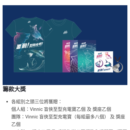
籌款大獎
各組別之頭三位將獲贈：
個人組：Vinnic 盲俠至型充電寶乙個 及 獎座乙個
團隊：Vinnic 盲俠至型充電寶（每組最多八個） 及 獎座
乙個