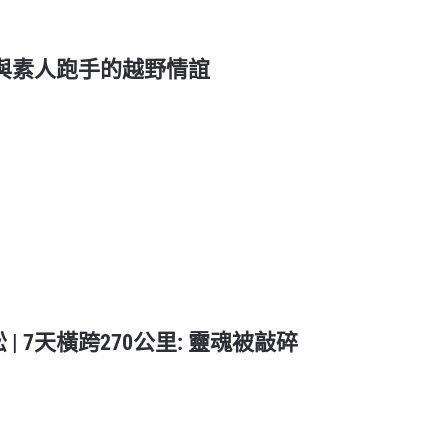
鄭劍輝與素人跑手的越野情誼
 | 7天橫跨270公里: 靈魂被敲碎