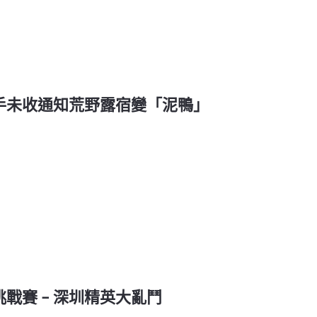
選手未收通知荒野露宿變「泥鴨」
挑戰賽 – 深圳精英大亂鬥