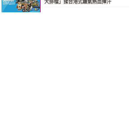
大排檔」揉合港式鑊氣熱血揮汗