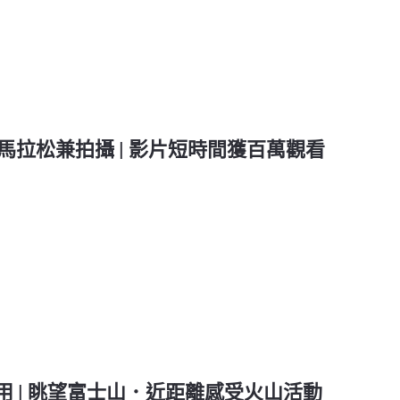
d 參加北韓馬拉松兼拍攝 | 影片短時間獲百萬觀看
 | 眺望富士山．近距離感受火山活動