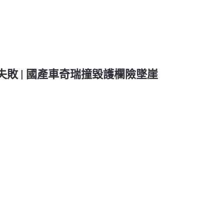
紀錄失敗 | 國產車奇瑞撞毀護欄險墜崖