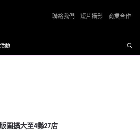
聯絡我們
短片攝影
商業合作
活動
| 版圖擴大至4縣27店