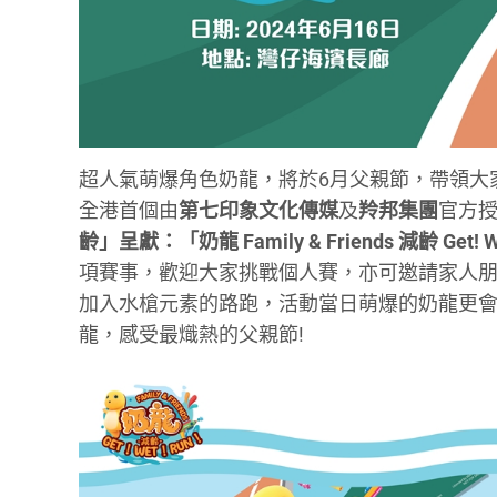
超人氣萌爆角色奶龍，將於6月父親節，帶領大
全港首個由
第七印象文化傳媒
及
羚邦集團
官方
齡」呈獻：「奶龍 Family & Friends 減齡 Get! W
項賽事，歡迎大家挑戰個人賽，亦可邀請家人朋
加入水槍元素的路跑，活動當日萌爆的奶龍更
龍，感受最熾熱的父親節!