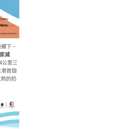
映襯下，
大家減
4公里三
全港首個
大熱的奶