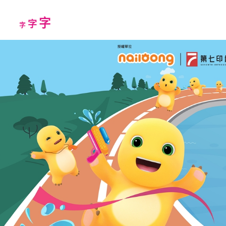
Increase
字
Reset
Decrease
字
字
font
font
font
size.
size.
size.