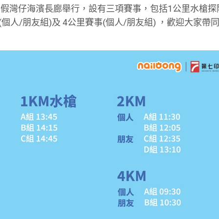
父親節，假灣仔海濱長廊舉行，設有三項賽事，包括1公里水槍
個人/朋友組)及 4公里賽事(個人/朋友組) ，歡迎大家帶