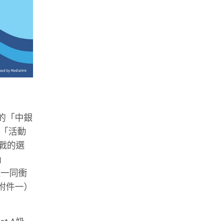
的「中銀
包括「活動
險戰的選
」
奶龍一同衝
參閱附件一）