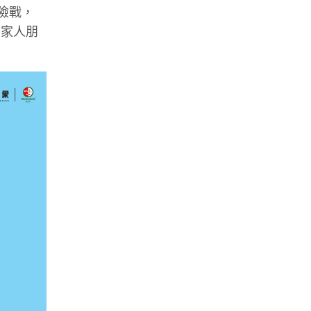
探險戰，
同家人朋