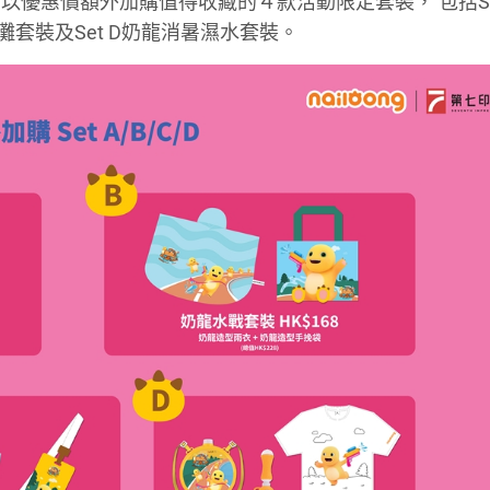
優惠價額外加購值得收藏的４款活動限定套裝， 包括Set
沙灘套裝及Set D奶龍消暑濕水套裝。