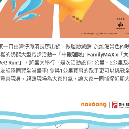
家一齊由灣仔海濱長廊出發，做運動減齡! 於維港景色的
授權的奶龍大型跑步活動—
「中銀理財」FamilyMAX x「
et! Run!」，
將盛大舉行。是次活動設有1公里、2公里及
友組隊同賀全港盛事! 參與1公里賽事的跑手更可以挑戰
會驚喜現身，親臨現場為大家打氣，讓大家一同捕捉近期