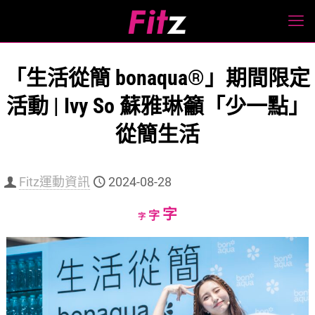
「生活從簡 bonaqua®」期間限定
活動 | Ivy So 蘇雅琳籲「少一點」
從簡生活
Fitz運動資訊
2024-08-28
Increase
字
Reset
Decrease
字
字
font
font
font
size.
size.
size.