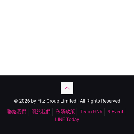
© 2026 by Fitz Group Limited | All Rights Reserved
聯絡我們
關於我們
私隱政策
Team HNR
9 Event
LINE Today