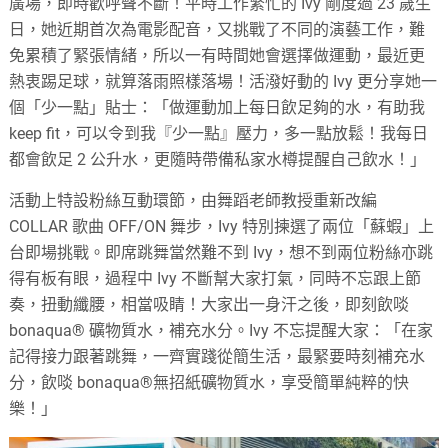
廣場，即時歡呼聲不斷！平時工作繁忙的 Ivy 剛度過 23 歲生
日，她近期首次為電影配音，又挑戰了不同的演藝工作，難
免累積了緊張情緒，所以一有時間她會選擇做運動，最近更
熱衷踢足球，就算落雨照樣落場！活潑好動的 Ivy 更分享她一
個「少一點」貼士：「做運動加上每日飲足夠的水，有助我
keep fit，可以令到我『少一點』壓力，多一點放鬆！我每日
都會飲足 2 公升水，更隨時帶備私家水樽提醒自己飲水！」
活動上特設粉絲互動環節，由舞蹈老師教授重新改編
COLLAR 歌曲 OFF/ON 舞步，Ivy 特別揀選了兩位「蘇蝦」上
台即場挑戰。即席跳舞當然難不到 Ivy，想不到兩位粉絲亦跳
得有板有眼，過程中 Ivy 不斷幫大家打氣，同時不忘跟上節
奏，扭動纖腰，相當吸睛！大家出一身汗之後，即刻飲啖
bonaqua® 礦物質水，補充水分。Ivy 不忘提醒大家：「在家
記得接力跟著跳舞，一齊實踐從簡生活，最緊要時刻補充水
分，飲啖 bonaqua®無招紙礦物質水，享受簡單純粹的快
樂！」