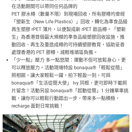
在活動期間可以帶同任何品牌的
PET 膠水樽（數量不限）到現場回收，所有膠樽均會經
「塑新生（New Life Plastics）」回收，轉化為準食品級
再生塑膠 rPET 薄片，以便製成新 rPET 飲品樽。「塑新
生」為香港首個最大規模的準食品級塑膠回收設施，推
動回收、再生及重造成樽的可持續塑膠教育，協助妥善
處理香港的 PET 膠樽，減輕堆填區負擔。
「少一點」壓力 多一點悠閒：運動不但可放鬆身心，更
可以釋放壓力。活動現場特設 bonaqua®「輕鬆從簡」
照相館，讓大家輕鬆一躍，拍下輕盈一刻，可與
bonaqua®「生活從簡大使」 Ivy 同框，更可即時下載照
片留念！活動另設 bonaqua®「起動從簡」1 分鐘單車挑
戰，讓你可以輕鬆行動踏出一步，帶來多一點積極，
recharge 面對日常挑戰！