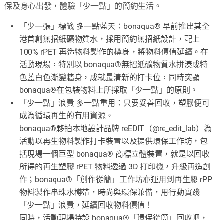
保及身心出發，體驗「少一點」的簡約生活。
「少一張」標籤 多一點藍天：bonaqua® 早前推出其全
港首創無招紙礦物質水，採用簡約無招紙設計，配上
100% rPET 再造物料製作的樽身，將物料價值延續。在
活動現場，特別以 bonaqua®無招紙礦物質水拼湊成特
色藍白色漸變牆身，成就最清新的打卡位，同時突顯
bonaqua®在包裝物料上所採取「少一點」的原則。
「少一點」浪費 多一點重用：只要妥善回收，塑膠便可
成為循環再生的有用資源。
bonaqua®夥拍本地設計品牌 reEDIT（@re_edit_lab）為
活動以再生物料製作打卡裝置以及提供環保工作坊，包
括現場一個巨型 bonaqua® 商標立體裝置，就是以回收
所得的再生塑膠 rPET 物料透過 3D 打印機，升級再造創
作；bonaqua®「創作從簡」工作坊亦運用到再生膠 rPP
物料製作串珠水樽帶，時尚與環保兼備，用行動實踐
「少一點」浪費，延續回收物料價值！
同時，活動現場特設 bonaqua®「環保從簡」回收吧，