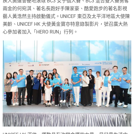
疾人奧運會硬地滾球 BC3 女子個人賽、BC3 混合雙人賽勇奪
兩金的何宛淇、著名長跑好手陳家豪、酷愛跑步的著名影視
藝人黃浩然主持啟動儀式。UNICEF 東亞及太平洋地區大使陳
美齡、UNICEF HK 大使黃金寶亦特意錄製影片，號召廣大熱
心參加者加入「HERO RUN」行列。