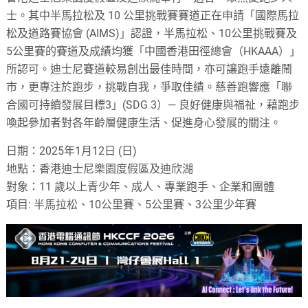
士。其中半馬拉松及 10 公里挑戰賽賽道正在申請「國際馬拉
松及道路賽協會 (AIMS)」認證，半馬拉松、10公里挑戰賽及
5公里賽的賽道及成績均獲「中國香港田徑總會（HKAAA）」
所認可。迪士尼賽道較易創出最佳時間，亦可讓跑手遠離鬧
市，更專注於跑步，挑戰自我，爭取佳績。慈善跑響應「聯
合國可持續發展目標3」(SDG 3）— 良好健康與福祉，藉跑步
喚起參加者對各年齡層健康生活、促進身心發展的關注。
日期：2025年1月12日 (日)
地點：香港迪士尼樂園度假區及迪欣湖
對象：11 歲以上青少年、成人、專業跑手、企業和團體
項目: 半馬拉松、10公里賽、5公里賽、3公里少年賽