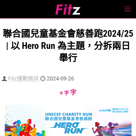
聯合國兒童基金會慈善跑2024/25
| 以 Hero Run 為主題，分拆兩日
舉行
Fitz運動資訊
2024-09-26
Increase
字
Reset
Decrease
字
字
font
font
font
size.
size.
size.