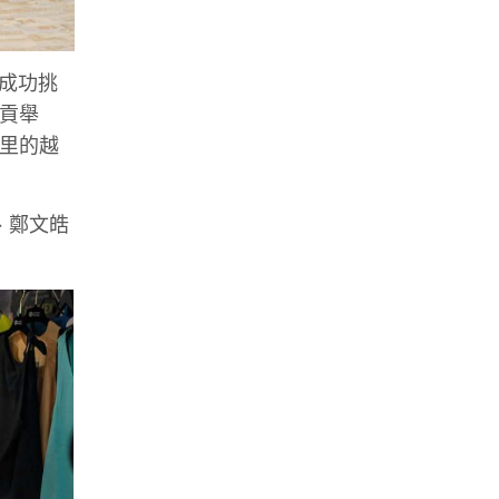
如成功挑
西貢舉
公里的越
)、鄭文皓