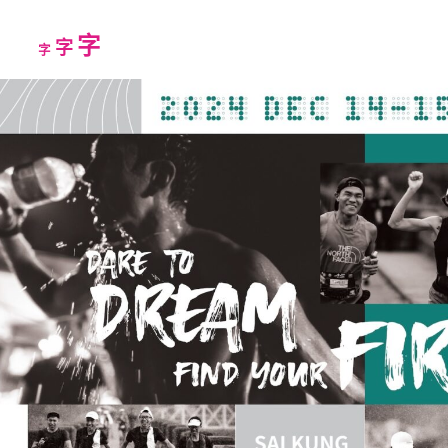
Increase
字
Reset
Decrease
字
字
font
font
font
size.
size.
size.