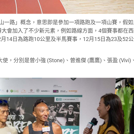
繼續「一山一路」概念，意思即是參加一項路跑及一項山賽，假
主辦大會加入了不少新元素，例如路線方面，4個賽事都在
14日為路跑10公里及半馬賽事，12月15日為23及52
分別是曾小強 (Stone)、曾進傑 (鷹鷹)、張盈 (Vivi