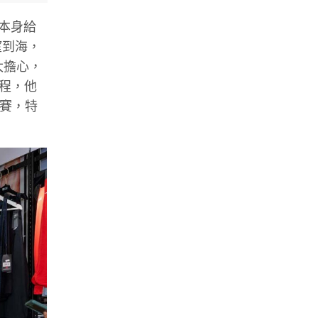
貢本身給
望到海，
太擔心，
賽程，他
參賽，特