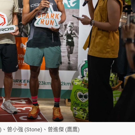
vi)、曾小強 (Stone)、曾進傑 (鷹鷹)