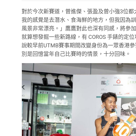
對於今次新賽道，曾進傑、張盈及曾小強3位都大讚
我的感覺是去潛水、食海鮮的地方，但我因為
風景非常漂亮。」鷹鷹對此也深有同感，將參加
就算想發掘一些新路線，有 COROS 手錶的定位
說較早前UTMB賽事期間改變身份為一眾香港
別是回憶當年自己比賽時的情景，十分回味。