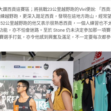
西貢這賽區；將挑戰23公里越野跑的Vivi便說: 「西
訓練越野跑，更深入踏足西貢，發現在這地方跑山，經常
52公里越野跑的他又表示很熟悉西貢，一個人練習也不
功能，亦不怕會迷路。至於 Stone 仍未決定參加那一項
參賽選手打氣，亦令他感到興奮及滿足，不一定要每次都