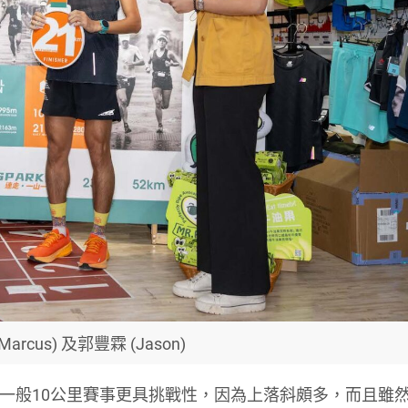
arcus) 及郭豐霖 (Jason)
賽道比一般10公里賽事更具挑戰性，因為上落斜頗多，而且雖