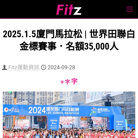
2025.1.5廈門馬拉松 | 世界田聯白
金標賽事．名額35,000人
Fitz運動資訊
2024-09-28
Increase
字
Reset
Decrease
字
字
font
font
font
size.
size.
size.