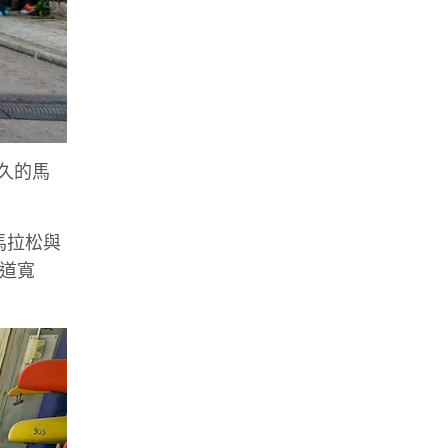
悠久的馬
際馬拉松與
賽道寬