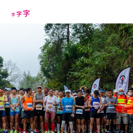
Increase
字
Reset
Decrease
字
字
font
font
font
size.
size.
size.