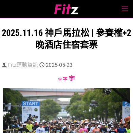
2025.11.16 神戶馬拉松 | 參賽權+2
晚酒店住宿套票
Fitz運動資訊
2025-05-23
Increase
字
Reset
Decrease
字
字
font
font
font
size.
size.
size.