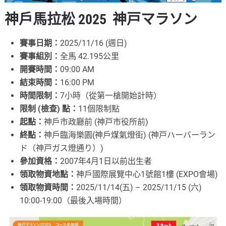
神戶馬拉松 2025 神戸マラソン
賽事日期：
2025/11/16 (週日)
賽事組別：
全馬 42.195公里
開賽時間：
09:00 AM
結束時間：
16:00 PM
時間限制：
7小時（從第一槍開始計時）
限制 (檢查) 點：
11個限制點
起點：
神戶市政廳前 (神戸市役所前)
終點：
神戶臨海樂園(神戶煤氣燈街) (神戸ハーバーラン
ド（神戸ガス燈通り）)
參加資格：
2007年4月1日以前出生者
領取物資地點：
神戶國際展覽中心1號館1樓 (EXPO會場)
領取物資時間：
2025/11/14(五) – 2025/11/15 (六)
10:00-19:00（最後入場時間）