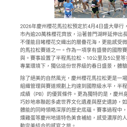
2026年慶州櫻花馬拉松預定於4月4日盛大舉
市內逾20萬株櫻花齊放，沿著普門湖畔延伸出
不僅能目睹櫻花交織出的層疊花海，更能感受
的馬拉松賽道之一。作為一項享有盛譽的國際賽事
與。賽事設置了半程馬拉松、10公里及5公里
專業環境下，獨佔這份世界級的春日盛景，體
除了絕美的自然風光，慶州櫻花馬拉松更是一
組織管理與賽道規劃上均達到國際級水平，半程
成績（PB）的優質條件。更為獨特的是，慶州
巧妙地串聯起多處世界文化遺產與歷史遺跡，
體能的同時領略深厚的歷史底蘊。賽事過程中
燻雞蛋等慶州地道特色美食補給，感受濃厚的
動完美結合的感官之旅。