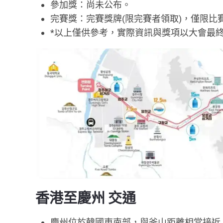
參加獎：尚未公布。
完賽獎：完賽獎牌(限完賽者領取)，僅限比
*以上僅供參考，實際資訊與獎項以大會最
香港至慶州 交通
慶州位於韓國東南部，與釜山距離相當接近