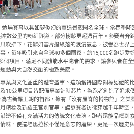
行，這場賽事以其如夢似幻的賽道景觀聞名全球。當春季降
長達數公里的粉紅隧道，部分樹齡更超過百年。參賽者奔
微風吹拂下，花瓣如雪片般飄落的浪漫氣息，被譽為世界
，每年吸引來自全球40多個國家、約15,000名跑步愛
等多個項目，滿足不同體能水平跑者的需求，讓參與者在全
驗運動與大自然交融的極致美感。
場專業與文化並重的體育盛事。這項獲得國際銅標認證的
及10公里項目皆配備專業計時芯片，為跑者創造了追求
身為古新羅王朝的首都，擁有「沒有屋脊的博物館」之美
如月精橋及新羅王宮別宮等，讓參賽者彷彿穿越千年時空
，沿途不僅有充滿活力的傳統文化表演，跑者還能品嚐到
人情味，使這場馬拉松不僅是意志的磨練，更是一次歷史