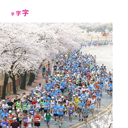
Increase
字
Reset
Decrease
字
字
font
font
font
size.
size.
size.