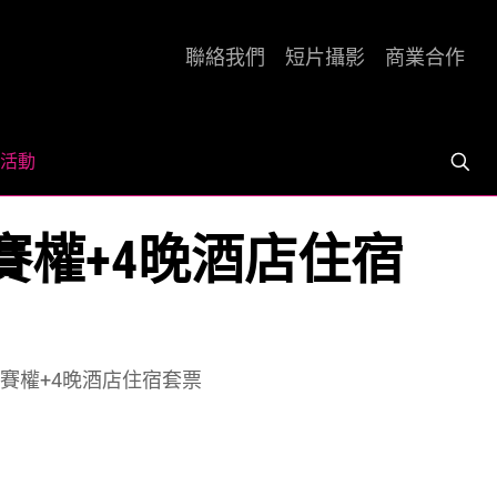
聯絡我們
短片攝影
商業合作
活動
證參賽權+4晚酒店住宿
保證參賽權+4晚酒店住宿套票