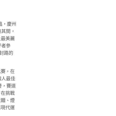
臨，慶州
跑其間，
上最美麗
好者參
封路的
比賽，在
個人最佳
譽，賽道
，在挑戰
素麵、煙
與現代運