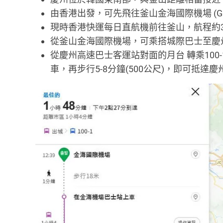
由香港出發，可先飛往釜山金海國際機場 (Gimhae In
現時香港快運每日直航機前往釜山，航程約3
從釜山金海國際機場，可乘搭城際巴士至慶州
從慶州高速巴士客運站對面的月台 轉乘100-1、1
車，再步行5-8分鐘(500公尺)，即可抵達慶州K飯店(