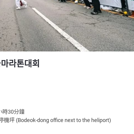
꽃마라톤대회
)
1小時30分鐘
-dong office next to the heliport)