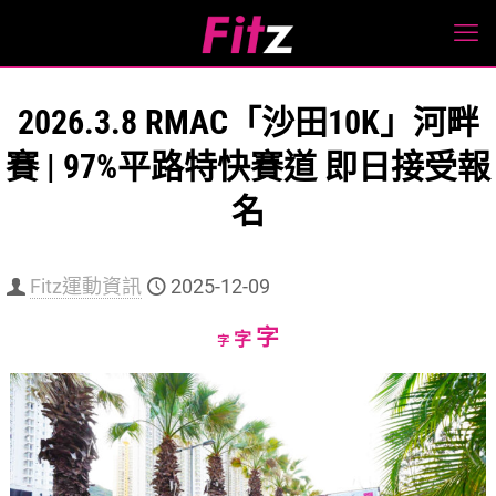
2026.3.8 RMAC「沙田10K」河畔
賽 | 97%平路特快賽道 即日接受報
名
Fitz運動資訊
2025-12-09
Increase
字
Reset
Decrease
字
字
font
font
font
size.
size.
size.