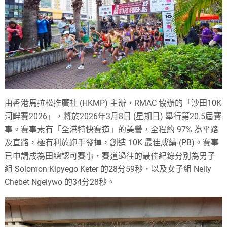
由香港馬拉松推廣社 (HKMP) 主辦，RMAC 協辦的「沙田10K
河畔賽2026」，將於2026年3月8日 (星期日) 舉行第20.5屆賽
事。賽事素有「全港特快賽道」的美譽，全程約 97% 為平路
及直路，極有利於跑手發揮，創造 10K 最佳成績 (PB)。賽事
已申請成為田總認可賽事，賽道過往的最佳紀錄分別為男子
組 Solomon Kipyego Keter 的28分59秒，以及女子組 Nelly
Chebet Ngeiywo 的34分28秒。