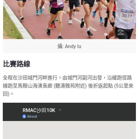
攝: Andy lu
比賽路線
全程在沙田城門河畔進行。由城門河副河出發，沿緩跑徑路
線跑至馬鞍山海濱長廊 (聽濤雅苑附近) 後折返起點 (5公里來
回)。