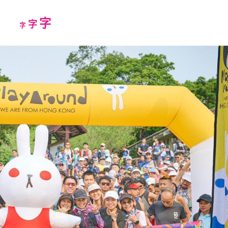
Increase
字
Reset
Decrease
字
字
font
font
font
size.
size.
size.