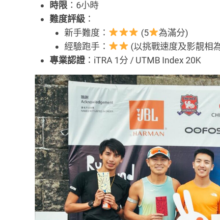
時限
：6小時
難度評級
：
新手難度：
(5
為滿分)
經驗跑手：
(以挑戰速度及影靚相為
專業認證
：iTRA 1分 / UTMB Index 20K