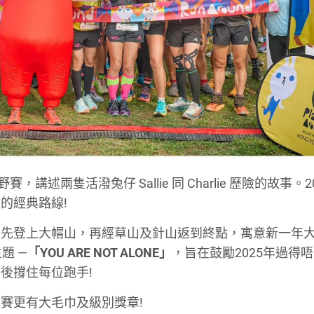
野賽，講述兩隻活潑兔仔 Sallie 同 Charlie 歷險的故事。2
的經典路線!
，先登上大帽山，再經草山及針山返到終點，寓意新一年
題 —
「YOU ARE NOT ALONE」
，旨在鼓勵2025年過得
後撐住每位跑手!
賽更有大毛巾及級別獎章!