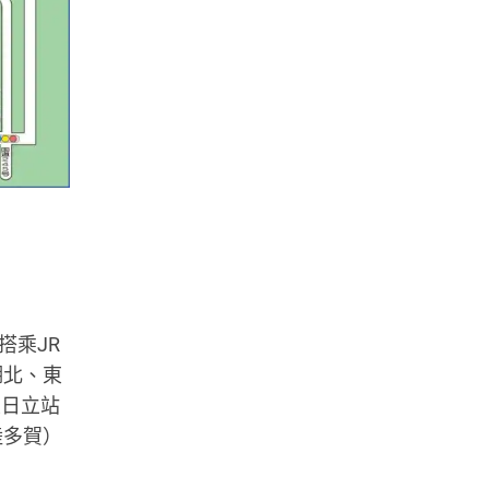
搭乘JR
湖北、東
至日立站
陸多賀）