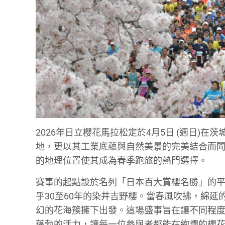
2026年日立櫻花馬拉松定於4月5日 (週日)
地，更以其工業底蘊與自然美景的完美結合而聞
的地理位置使其成為春季跑旅的熱門選擇。
賽事的起點設於名列「日本百大賞櫻名勝」的平
乎30至60年的染井吉野櫻。當春風吹拂，綿
幻的花海簇擁下出發。這場盛事旨在讓不同程
蓬勃的活力，讓每一位參與者都能在絢爛的櫻