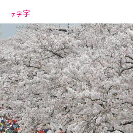
Increase
字
Reset
Decrease
字
字
font
font
font
size.
size.
size.