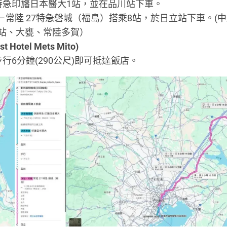
特急印旛日本醫大1站，並在品川站下車。
－常陸 27特急磐城（福島）搭乘8站，於日立站下車。(
站、大甕、常陸多賀）
otel Mets Mito)
6分鐘(290公尺)即可抵達飯店。