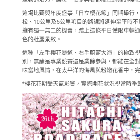
這場比賽與年度盛事「日立櫻花節」同期舉行
松、10公里及5公里項目的路線將延伸至平時
擁有獨一無二的機會，踏上這條平日僅限車輛
色的壯麗景致。
這種「左手櫻花隧道、右手蔚藍大海」的極致
別，無論是專業競賽還是業餘參與，都能在全
味當地風情，在太平洋的海風與粉嫩花香中，
*櫻花花期受天氣影響，實際開花狀況視當時季