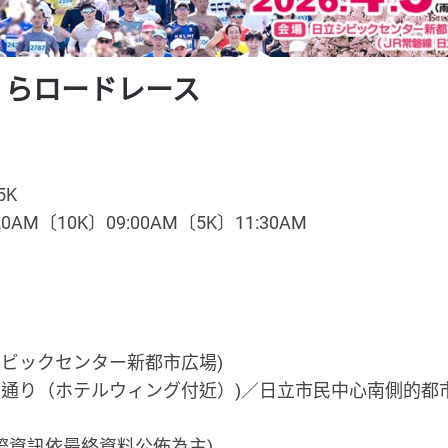
さくらロードレース
5K
AM〔10K〕09:00AM〔5K〕11:30AM
ビックセンター新都市広場)
和通り（ホテルウィング付近）)／日立市民中心南側的都
際資訊依最終資料公佈為主)