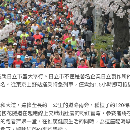
在茨城縣日立市盛大舉行。日立市不僅是著名企業日立製作所
名。從東京上野站搭乘特急列車，僅需約1.5小時即可抵
和大道，這條全長約一公里的道路兩旁，種植了約120棵
延的櫻花隧道在起跑線上交織出壯麗的粉紅蒼穹，參賽者將
度的跑者齊聚一堂，在推廣健康生活的同時，為這座臨海
花樹下，體驗純粹的奔跑樂趣。