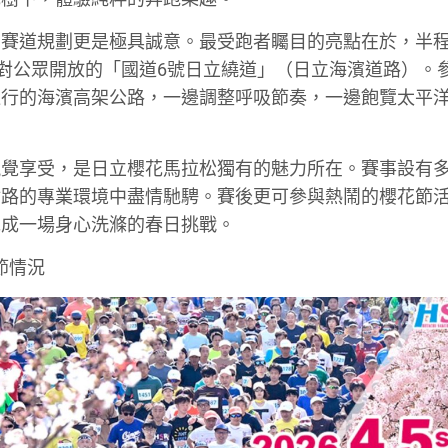
，賽道規劃更是極具誠意。最受跑者矚目的亮點在於，半
不對公眾開放的「國道6號日立繞道」（日立海濱道路）。
通行的海濱高架公路，一邊調整呼吸節奏，一邊飽覽太平
視覺享受，是日立櫻花馬拉松獨有的魅力所在。賽事設有
封路的專業環境中盡情馳騁。賽後更可參與熱鬧的櫻花節
完成一場身心洗滌的春日挑戰。
節情況