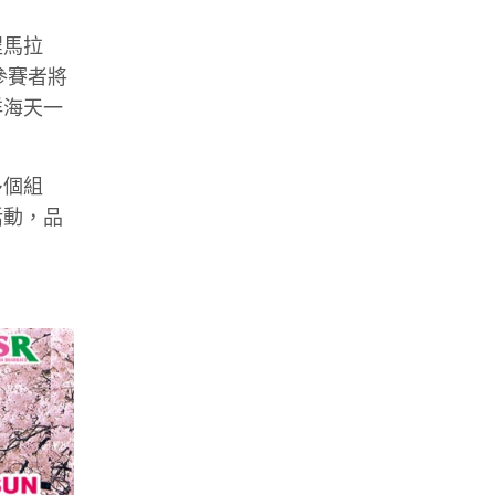
程馬拉
參賽者將
洋海天一
多個組
活動，品