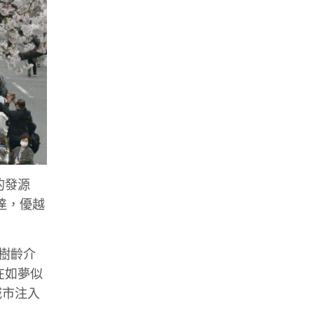
的發源
達，優越
樹齡介
在如夢似
城市注入