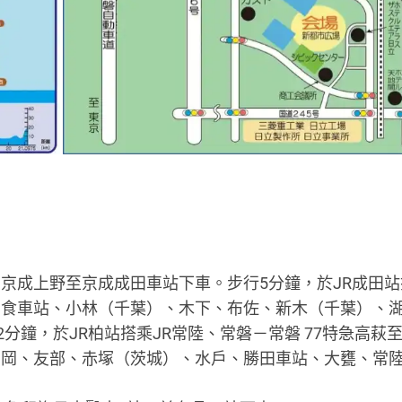
 京成上野至京成成田車站下車。步行5分鐘，於JR成田站
安食車站、小林（千葉）、木下、布佐、新木（千葉）、
分鐘，於JR柏站搭乘JR常陸、常磐－常磐 77特急高萩
石岡、友部、赤塚（茨城）、水戶、勝田車站、大甕、常