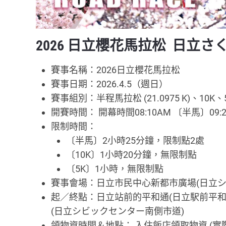
2026 日立櫻花馬拉松 日立
賽事名稱：2026日立櫻花馬拉松
賽事日期：2026.4.5（週日）
賽事組別：半程馬拉松 (21.0975 K)、10K、
開賽時間： 開幕時間08:10AM 〔半馬〕09:20
限制時間：
〔半馬〕2小時25分鐘，限制點2處
〔10K〕1小時20分鐘，無限制點
〔5K〕1小時，無限制點
賽事會場：日立市民中心新都市廣場(日立シ
起／終點：日立站前的平和通(日立駅前平
(日立シビックセンター南側市道)
領物資時間＆地點： 入住飯店領取物資 (實