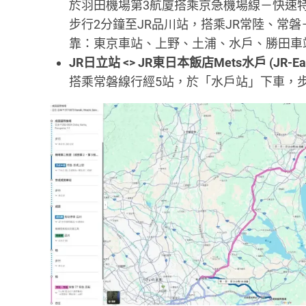
於羽田機場第3航廈搭乘京急機場線－快速
步行2分鐘至JR品川站，搭乘JR常陸、常磐
靠：東京車站、上野、土浦、水戶、勝田車
JR日立站 <> JR東日本飯店Mets水戶 (JR-East H
搭乘常磐線行經5站，於「水戶站」下車，步行