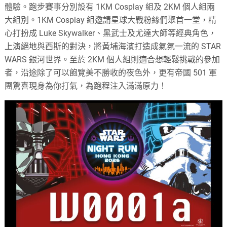
體驗。跑步賽事分別設有 1KM Cosplay 組及 2KM 個人組兩
大組別。1KM Cosplay 組邀請星球大戰粉絲們聚首一堂，精
心打扮成 Luke Skywalker、黑武士及尤達大師等經典角色，
上演絕地與西斯的對決，將黃埔海濱打造成氣氛一流的 STAR
WARS 銀河世界。至於 2KM 個人組則適合想輕鬆挑戰的參加
者，沿途除了可以飽覽美不勝收的夜色外，更有帝國 501 軍
團驚喜現身為你打氣，為跑程注入滿滿原力！