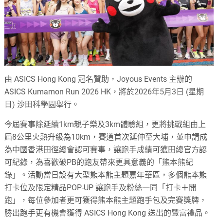
由 ASICS Hong Kong 冠名贊助，Joyous Events 主辦的
ASICS Kumamon Run 2026 HK，將於2026年5月3日 (星期
日) 沙田科學園舉行。
今屆賽事除延續1km親子樂及3km體驗組，更將挑戰組由上
屆8公里火熱升級為10km，賽道首次延伸至大埔，並申請成
為中國香港田徑總會認可賽事，讓跑手成績可獲田總官方認
可紀錄，為喜歡破PB的跑友帶來更具意義的「熊本熊紀
錄」。活動當日設有大型熊本熊主題嘉年華區，多個熊本熊
打卡位及限定精品POP-UP 讓跑手及粉絲一同「打卡＋開
跑」，每位參加者更可獲得熊本熊主題跑手包及完賽獎牌，
勝出跑手更有機會獲得 ASICS Hong Kong 送出的豐富禮品。