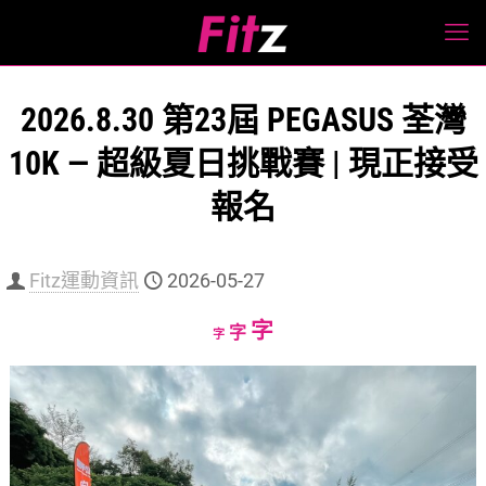
2026.8.30 第23屆 PEGASUS 荃灣
10K — 超級夏日挑戰賽 | 現正接受
報名
Fitz運動資訊
2026-05-27
Increase
字
Reset
Decrease
字
字
font
font
font
size.
size.
size.