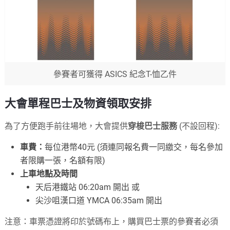
參賽者可獲得 ASICS 紀念T-恤乙件
大會單程巴士及物資領取安排
為了方便跑手前往場地，大會提供
穿梭巴士服務
(不設回程):
車費：
每位港幣40元 (須連同報名費一同繳交，每名參加
者限購一張，名額有限)
上車地點及時間
天后港鐵站 06:20am 開出 或
尖沙咀漢口道 YMCA 06:35am 開出
注意：車票憑證將印於號碼布上，購買巴士票的參賽者必須