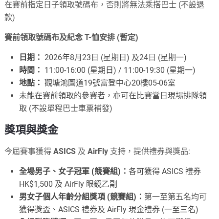
在賽前指定日子領取號碼布，否則將無法乘搭巴士 (不設退
款)
賽前領取號碼布及紀念 T-恤安排 (暫定)
日期：
2026年8月23日 (星期日) 及24日 (星期一)
時間：
11:00-16:00 (星期日) / 11:00-19:30 (星期一)
地點：
觀塘鴻圖道19號富登中心20樓05-06室
未能在賽前領取的參賽者，亦可在比賽當日現場排隊領
取 (不設單程巴士車票補發)
獎項與獎金
今屆賽事獲得
ASICS
及
AirFly
支持，提供禮券與獎品:
全場男子、女子冠軍 (競賽組)：
各可獲得 ASICS 禮券
HK$1,500 及 AirFly 眼鏡乙副
男女子個人年齡分組獎項 (競賽組)：
第一至第五名均可
獲得獎盃、ASICS 禮券及 AirFly 現金禮券 (一至三名)