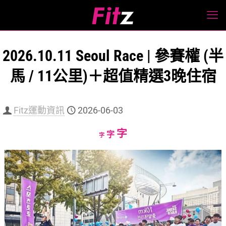
2026.10.11 Seoul Race | 參賽權 (半
馬 / 11公里)＋超值精選3晚住宿
Fitz運動資訊
2026-06-03
Increase
字
Reset
Decrease
字
字
font
font
font
size.
size.
size.