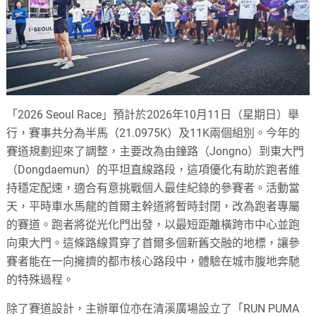
「2026 Seoul Race」預計於2026年10月11日（星期日）舉
行，賽事共分為半馬（21.0975K）及11K兩個組別。今年的
賽道規劃迎來了調整，主要改為由鐘路（Jongno）到東大門
（Dongdaemun）的平坦直線路段，這項優化有助於跑者維
持穩定配速，適合有意挑戰個人最佳紀錄的參賽者。活動當
天，平時車水馬龍的首爾主幹道將暫時封閉，改為跑者專屬
的賽道。跑者將從光化門出發，以最短距離橫跨市中心並跑
向東大門。這條路線貫穿了首爾多個新舊交融的地標，讓參
賽者能在一向擁擠的都市核心路段中，體驗在城市腹地奔馳
的特殊過程。
除了賽道設計，主辦單位亦在清溪廣場設立了「RUN PUMA