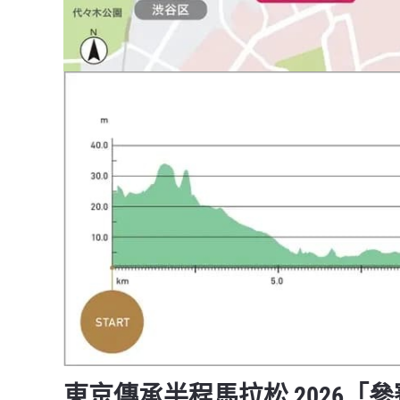
東京傳承半程馬拉松
2026
「參