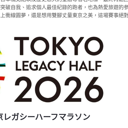
望突破自我、追求個人最佳紀錄的跑者，也為熱愛旅遊的
道上衝線圓夢，還是想用雙腳丈量東京之美，這場賽事絕
東京レガシーハーフマラソン