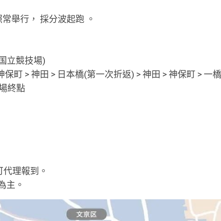
※下雨照常舉行， 採分波起跑 。
/ 国立競技場)
保町 > 神田 > 日本橋(第一次折返) > 神田 > 神保町 > 一
技場終點
可代理報到。
為主。