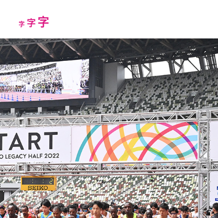
Increase
字
Reset
Decrease
字
字
font
font
font
size.
size.
size.