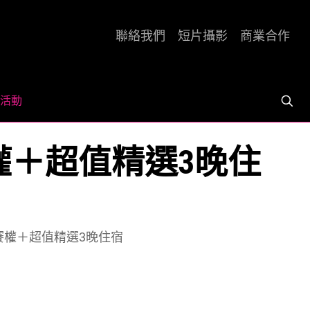
聯絡我們
短片攝影
商業合作
活動
參賽權＋超值精選3晚住
| 參賽權＋超值精選3晚住宿