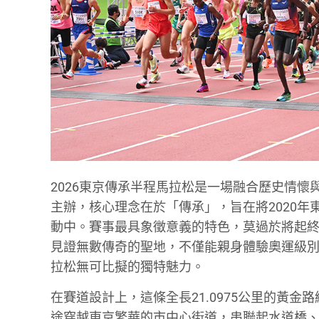
2026東京傳承半程馬拉松是一場融合歷史情懷
主辦，核心理念在於「傳承」，旨在將2020
動中。賽事最具象徵意義的特色，莫過於將起
見證無數傳奇的聖地，不僅能親身體驗奧運級
拉松無可比擬的獨特魅力。
在賽道設計上，這條全長21.0975公里的黃
途穿越東京繁華的市中心街道，串聯起水道橋