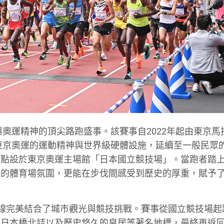
與奧運精神的頂尖路跑盛事。該賽事自2022年起由東京馬
年東京奧運的運動精神與世界級硬體設施，延續至一般民眾
終點設於東京奧運主場館「日本國立競技場」。當跑者踏
別的體育場氛圍，更能在步伐間感受到歷史的厚重，賦予
金路線完美結合了城市觀光與競技挑戰。賽事從國立競技場起
、日本橋北詰以及歷史悠久的皇居等著名地標，最終再返