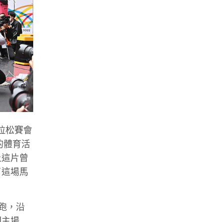
拉松賽會
的體育活
上這片曾
了這場馬
跑，沿
回主場