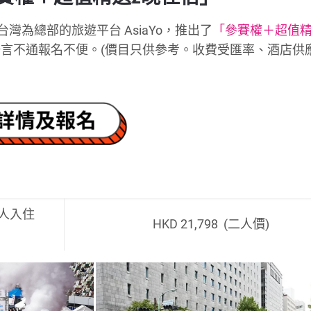
台灣為總部的旅遊平台 AsiaYo，推出了
「參賽權＋超值精
言不通報名不便。(價目只供參考。收費受匯率、酒店供
雙人入住
HKD 21,798 (二人價)