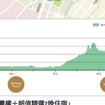
賽權＋超值精選2晚住宿」