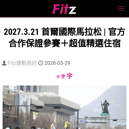
2027.3.21 首爾國際馬拉松 | 官方
合作保證參賽＋超值精選住宿
Fitz運動資訊
2026-05-29
Increase
字
Reset
Decrease
字
字
font
font
font
size.
size.
size.