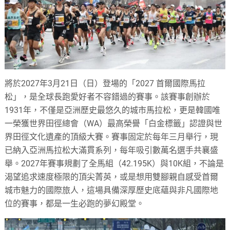
將於2027年3月21日（日）登場的「2027 首爾國際馬拉
松」，是全球長跑愛好者不容錯過的賽事。該賽事創辦於
1931年，不僅是亞洲歷史最悠久的城市馬拉松，更是韓國唯
一榮獲世界田徑總會（WA）最高榮譽「白金標籤」認證與世
界田徑文化遺產的頂級大賽。賽事固定於每年三月舉行，現
已納入亞洲馬拉松大滿貫系列，每年吸引數萬名選手共襄盛
舉。2027年賽事規劃了全馬組（42.195K）與10K組，不論是
渴望追求速度極限的頂尖菁英，或是想用雙腳親自感受首爾
城市魅力的國際旅人，這場具備深厚歷史底蘊與非凡國際地
位的賽事，都是一生必跑的夢幻殿堂。