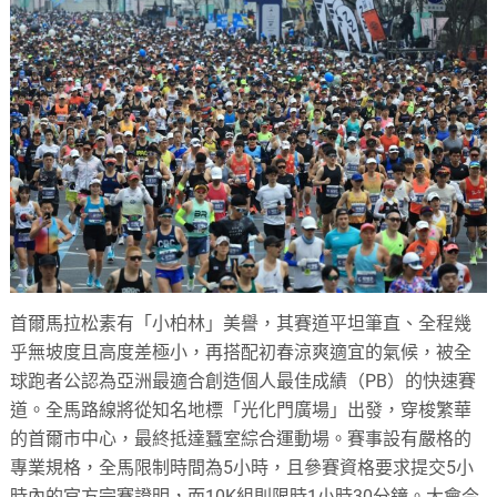
首爾馬拉松素有「小柏林」美譽，其賽道平坦筆直、全程幾
乎無坡度且高度差極小，再搭配初春涼爽適宜的氣候，被全
球跑者公認為亞洲最適合創造個人最佳成績（PB）的快速賽
道。全馬路線將從知名地標「光化門廣場」出發，穿梭繁華
的首爾市中心，最終抵達蠶室綜合運動場。賽事設有嚴格的
專業規格，全馬限制時間為5小時，且參賽資格要求提交5小
時內的官方完賽證明，而10K組則限時1小時30分鐘。大會今