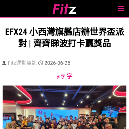
EFX24 小西灣旗艦店辦世界盃派
對 | 齊齊睇波打卡贏獎品
Fitz運動資訊
2026-06-25
Increase
字
Reset
Decrease
字
字
font
font
font
size.
size.
size.