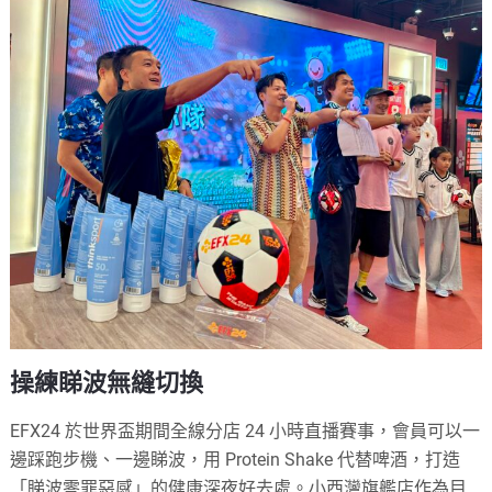
操練睇波無縫切換
EFX24 於世界盃期間全線分店 24 小時直播賽事，會員可以一
邊踩跑步機、一邊睇波，用 Protein Shake 代替啤酒，打造
「睇波零罪惡感」的健康深夜好去處。小西灣旗艦店作為目