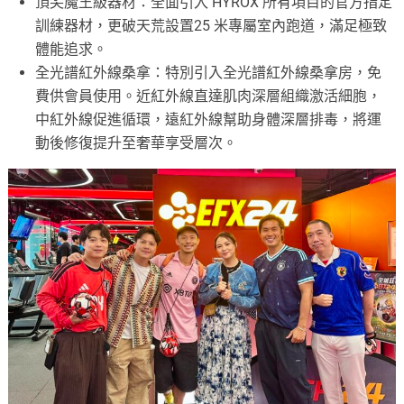
頂尖魔王級器材：全面引入 HYROX 所有項目的官方指定
訓練器材，更破天荒設置25 米專屬室內跑道，滿足極致
體能追求。
全光譜紅外線桑拿：特別引入全光譜紅外線桑拿房，免
費供會員使用。近紅外線直達肌肉深層組織激活細胞，
中紅外線促進循環，遠紅外線幫助身體深層排毒，將運
動後修復提升至奢華享受層次。