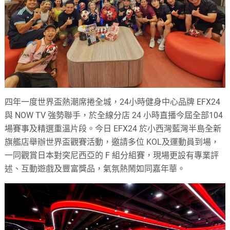
四年一度世界盃熱潮席捲全城，24小時健身中心品牌 EFX24
與 NOW TV 強勢聯手，於全線分店 24 小時直播今屆全部104
場賽事及精選重溫片段。今日 EFX24 於小西灣藍灣半島全新
旗艦店舉辦世界盃觀賽活動，邀請多位 KOL及運動員到場，
一同觀賞日本對突尼西亞的 F 組分組賽，現場更設有專業評
述、互動遊戲及豐富獎品，氣氛熱鬧如同嘉年華。