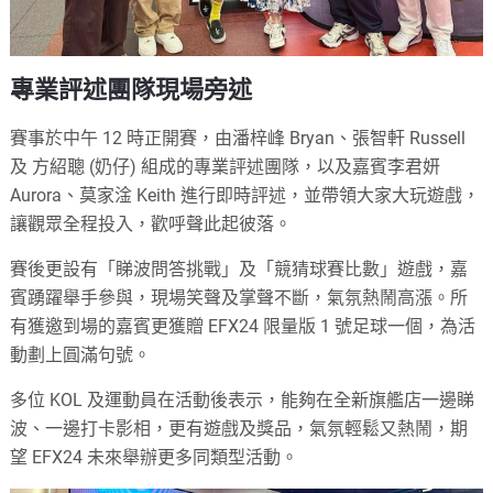
專業評述團隊現場旁述
賽事於中午 12 時正開賽，由潘梓峰 Bryan、張智軒 Russell
及 方紹聰 (奶仔) 組成的專業評述團隊，以及嘉賓李君妍
Aurora、莫家淦 Keith 進行即時評述，並帶領大家大玩遊戲，
讓觀眾全程投入，歡呼聲此起彼落。
賽後更設有「睇波問答挑戰」及「競猜球賽比數」遊戲，嘉
賓踴躍舉手參與，現場笑聲及掌聲不斷，氣氛熱鬧高漲。所
有獲邀到場的嘉賓更獲贈 EFX24 限量版 1 號足球一個，為活
動劃上圓滿句號。
多位 KOL 及運動員在活動後表示，能夠在全新旗艦店一邊睇
波、一邊打卡影相，更有遊戲及獎品，氣氛輕鬆又熱鬧，期
望 EFX24 未來舉辦更多同類型活動。