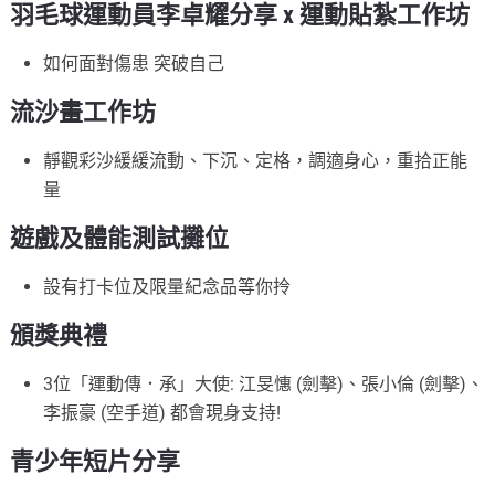
羽毛球運動員李卓耀分享 x 運動貼紮工作坊
如何面對傷患 突破自己
流沙畫工作坊
靜觀彩沙緩緩流動、下沉、定格，調適身心，重拾正能
量
遊戲及體能測試攤位
設有打卡位及限量紀念品等你拎
頒獎典禮
3位「運動傳．承」大使: 江旻憓 (劍擊)、張小倫 (劍擊)、
李振豪 (空手道) 都會現身支持!
青少年短片分享