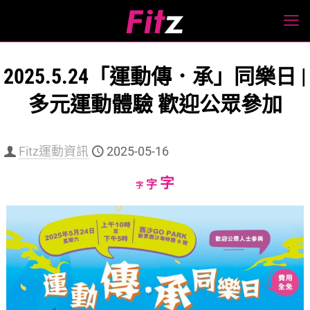
2025.5.24「運動傳．承」同樂日 |
多元運動體驗 歡迎公眾參加
Fitz運動資訊
2025-05-16
Increase
字
Reset
Decrease
字
字
font
font
font
size.
size.
size.