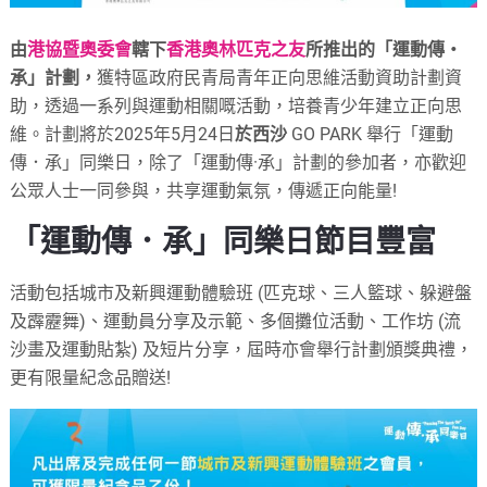
由
港協暨奧委會
轄下
香港奧林匹克之友
所推出的「運動傳‧
承」計劃，
獲特區政府民青局青年正向思維活動資助計劃資
助，
透過一系列與運動相關嘅活動，培養青少年建立正向思
維。計劃將於2025年5月24日
於西沙
GO PARK 舉行「運動
傳．承」同樂日，除了「運動傳·承」計劃的參加者，亦歡迎
公眾人士一同參與，共享運動氣氛，傳遞正向能量!
「運動傳．承」同樂日節目豐富
活動包括城市及新興運動體驗班 (匹克球、三人籃球、躲避盤
及霹靂舞)、運動員分享及示範、多個攤位活動、工作坊 (流
沙畫及運動貼紮) 及短片分享，屆時亦會舉行計劃頒獎典禮，
更有限量紀念品贈送!