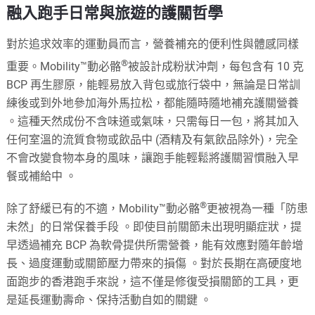
融入跑手日常與旅遊的護關哲學
對於追求效率的運動員而言，營養補充的便利性與體感同樣
®
重要。Mobility™動必骼
被設計成粉狀沖劑，每包含有 10 克
BCP 再生膠原，能輕易放入背包或旅行袋中，無論是日常訓
練後或到外地參加海外馬拉松，都能隨時隨地補充護關營養
。這種天然成份不含味道或氣味，只需每日一包，將其加入
任何室溫的流質食物或飲品中 (酒精及有氣飲品除外)，完全
不會改變食物本身的風味，讓跑手能輕鬆將護關習慣融入早
餐或補給中
。
®
除了舒緩已有的不適，Mobility™動必骼
更被視為一種「防患
未然」的日常保養手段
。即使目前關節未出現明顯症狀，提
早透過補充 BCP 為軟骨提供所需營養，能有效應對隨年齡增
長、過度運動或關節壓力帶來的損傷
。對於長期在高硬度地
面跑步的香港跑手來說，這不僅是修復受損關節的工具，更
是延長運動壽命、保持活動自如的關鍵
。