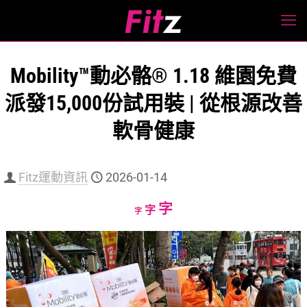
Mobility™動必骼® 1.18 維園免費
派發15,000份試用裝 | 從根源改善
軟骨健康
Fitz運動資訊
2026-01-14
Increase
字
Reset
Decrease
字
字
font
font
font
size.
size.
size.