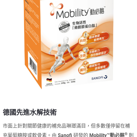
德國先進水解技術
市面上針對關節健康的補充品琳瑯滿目，但多數僅停留在補
®
充葡萄糖胺或軟骨素。由
Sanofi
研發的
Mobility™動必骼
則