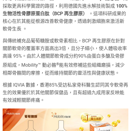
採取更具科學實證的路徑，利用德國先進水解技術製成
100%
生物活性骨膠原蛋白肽（BCP 再生膠原）
。這項科研成果的
核心在於其能從根源改善軟骨健康，透過刺激細胞來激活新
軟骨生長
。
與傳統補充品葡萄糖胺或軟骨素相比，BCP 再生膠原在針對
關節軟骨的覆蓋率方面高出3倍，且分子細小，使人體吸收率
高達 95%
。由於人體關節軟骨成分約90%由蛋白多醣及骨膠
®
原組成，Mobility™ 動必骼
能有效修補這些組織磨損，減少
相鄰骨骼間的摩擦，從而維持關節的靈活性與健康狀態
。
根據 IQVIA 數據，香港85%受訪私家骨科醫生認同其令軟骨再
生的效果優於於其他關節保健品，且有超過九成用家反映能
有效減輕關節疼痛。