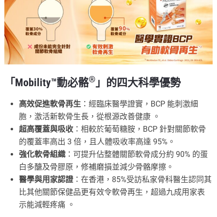
®
「Mobility™動必骼
」的四大科學優勢
高效促進軟骨再生
：經臨床醫學證實，BCP 能刺激細
胞，激活新軟骨生長，從根源改善健康
。
超高覆蓋與吸收
：相較於葡萄糖胺，BCP 針對關節軟骨
的覆蓋率高出 3 倍，且人體吸收率高達 95%。
強化軟骨組織
：可提升佔整體關節軟骨成分約 90% 的蛋
白多醣及骨膠原，修補磨損並減少骨骼摩擦。
醫學與用家認證
：在香港，85%受訪私家骨科醫生認同其
比其他
關節保健品
更有效令軟骨再生，超過九成用家表
示能減輕疼痛
。