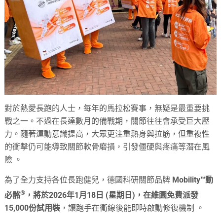
對於熱愛長跑的人士，每年的馬拉松賽事，無疑是最重要挑
戰之一。不過在長達數月的備戰期，關節往往會承受巨大壓
力
。隨著運動意識提高，大眾更注重熱身與拉筋，但重複性
的衝擊仍可能導致關節軟骨磨損，引發僵硬與疼痛等潛在風
險
。
為了全力支持各位長跑健兒，德國科研關節品牌
Mobility™動
®
必骼
，將於2026年1月18日 (星期日)，在維園免費派發
15,000份試用裝
，讓跑手在衝線後能即時啟動修復機制
。