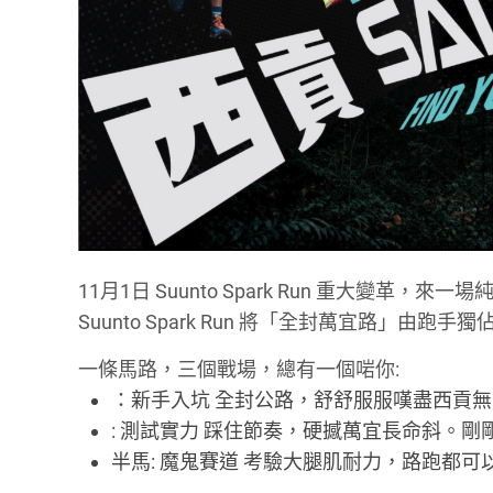
11月1日 Suunto Spark Run 重大變
Suunto Spark Run 將「全封萬宜路」由跑手
一條馬路，三個戰場，總有一個啱你:
：新手入坑 全封公路，舒舒服服嘆盡西貢
: 測試實力 踩住節奏，硬撼萬宜長命斜。
半馬: 魔鬼賽道 考驗大腿肌耐力，路跑都