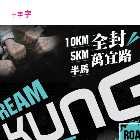
Increase
字
Reset
Decrease
字
字
font
font
font
size.
size.
size.