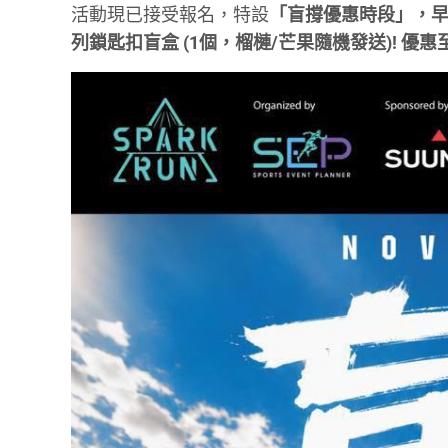
活動現已接受報名，特設
「盲撐優惠時段」，早鳥報名
列鎖匙扣盲盒 (1個，榴槤/芒果隨機發送)! 優惠至7