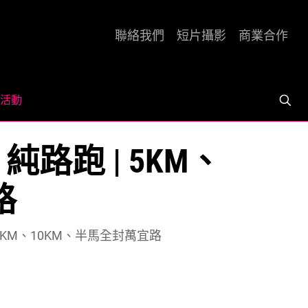
聯絡我們
短片攝影
商業合作
活動
跑山．純路跑 | 5KM、
路
路跑 | 5KM、10KM、半馬全封萬宜路