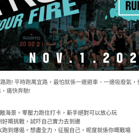
革，來一場純路跑! 平時跑萬宜路，最怕就係一邊避車、一邊吸廢氣
獨佔，痛快奔馳!
無敵海景。零壓力跑住打卡，新手絕對可以放心玩
剛剛好嘅挑戰，試吓自己實力去到邊
可以跑到爆偈。想盡全力，征服自己，呢度就係你嘅戰場