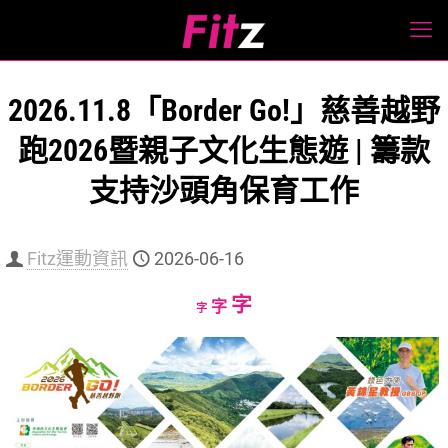
2026.11.8「Border Go!」慈善越野
跑2026暨親子文化生態遊 | 籌款
支持沙頭角保育工作
Fitz運動資訊
2026-06-16
Increase
字
Reset
Decrease
字
字
font
font
font
size.
size.
size.