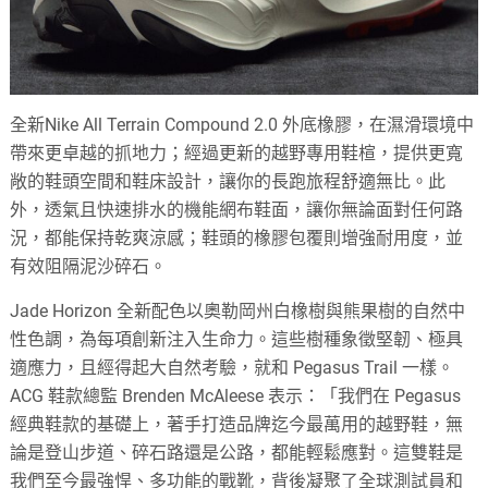
全新Nike All Terrain Compound 2.0 外底橡膠，在濕滑環境中
帶來更卓越的抓地力；經過更新的越野專用鞋楦，提供更寬
敞的鞋頭空間和鞋床設計，讓你的長跑旅程舒適無比。此
外，透氣且快速排水的機能網布鞋面，讓你無論面對任何路
況，都能保持乾爽涼感；鞋頭的橡膠包覆則增強耐用度，並
有效阻隔泥沙碎石。
Jade Horizon 全新配色以奧勒岡州白橡樹與熊果樹的自然中
性色調，為每項創新注入生命力。這些樹種象徵堅韌、極具
適應力，且經得起大自然考驗，就和 Pegasus Trail 一樣。
ACG 鞋款總監 Brenden McAleese 表示：「我們在 Pegasus
經典鞋款的基礎上，著手打造品牌迄今最萬用的越野鞋，無
論是登山步道、碎石路還是公路，都能輕鬆應對。這雙鞋是
我們至今最強悍、多功能的戰靴，背後凝聚了全球測試員和