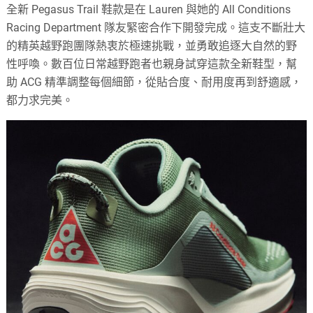
全新 Pegasus Trail 鞋款是在 Lauren 與她的 All Conditions
Racing Department 隊友緊密合作下開發完成。這支不斷壯大
的精英越野跑團隊熱衷於極速挑戰，並勇敢追逐大自然的野
性呼喚。數百位日常越野跑者也親身試穿這款全新鞋型，幫
助 ACG 精準調整每個細節，從貼合度、耐用度再到舒適感，
都力求完美。