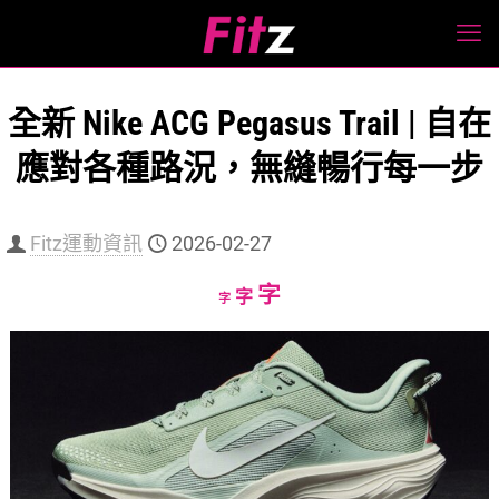
全新 Nike ACG Pegasus Trail | 自在
應對各種路況，無縫暢行每一步
Fitz運動資訊
2026-02-27
Increase
字
Reset
Decrease
字
字
font
font
font
size.
size.
size.