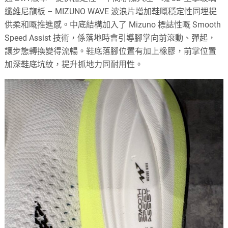
纖維尼龍板 – MIZUNO WAVE 波浪片增加鞋嘅穩定性同埋提
供柔和嘅推進感。中底結構加入了 Mizuno 標誌性嘅 Smooth
Speed Assist 技術，係落地時會引導腳掌向前滾動、彈起，
讓步態轉換變得流暢。鞋底落腳位置有加上橡膠，前掌位置
加深鞋底坑紋，提升抓地力同耐用性。