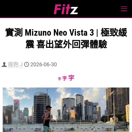
實測 Mizuno Neo Vista 3 | 極致緩
震 喜出望外回彈體驗
廢跑 J
2026-06-30
Increase
字
Reset
Decrease
字
字
font
font
font
size.
size.
size.