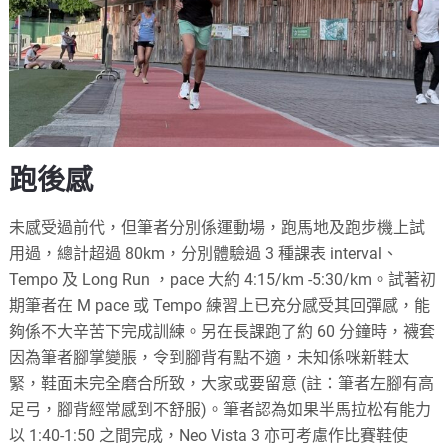
跑後感
未感受過前代，但筆者分別係運動場，跑馬地及跑步機上試
用過，總計超過 80km，分別體驗過 3 種課表 interval、
Tempo 及 Long Run ，pace 大約 4:15/km -5:30/km。試著初
期筆者在 M pace 或 Tempo 練習上已充分感受其回彈感，能
夠係不大辛苦下完成訓練。另在長課跑了約 60 分鐘時，襪套
因為筆者腳掌變脹，令到腳背有點不適，未知係咪新鞋太
緊，鞋面未完全磨合所致，大家或要留意 (註：筆者左腳有高
足弓，腳背經常感到不舒服)。筆者認為如果半馬拉松有能力
以 1:40-1:50 之間完成，Neo Vista 3 亦可考慮作比賽鞋使