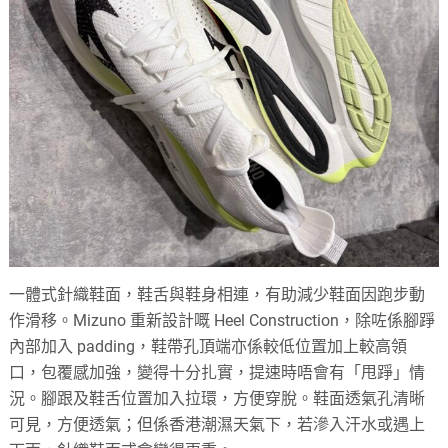
一體式針織鞋面，鞋舌與鞋身相連，有助減少鞋面因跑步動
作滑移。Mizuno 重新設計嘅 Heel Construction，除咗係腳踭
內部加入 padding，鞋帶孔頂端亦係較低位置加上較高領
口，包覆感加強，變得十分扎實，提速時唔會有「甩踭」情
況。腳跟及鞋舌位置加入拉環，方便穿脫。鞋面透氣孔清晰
可見，方便透氣；但係香港潮濕天氣下，若滲入汗水或遇上