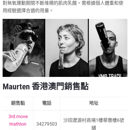
對無氧運動期間不斷堆積的肌肉乳酸。需根據個人體重和使
用經驗選擇合適的用量。
Maurten 香港澳門銷售點
銷售點
電話
地址
3rd:move
沙田瀝源村商場1樓華豐樓6號
triathlon
34279503
舖