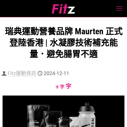
瑞典運動營養品牌 Maurten 正式
登陸香港 | 水凝膠技術補充能
量．避免腸胃不適
Fitz運動資訊
2024-12-11
Increase
字
Reset
Decrease
字
字
font
font
font
size.
size.
size.