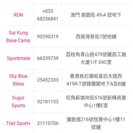
+853
RUN
澳門 高園街 49-A 號地下
68256841
Sai Kung
90290319
西貢灣景街7號地舖
Base Camp
荔枝角青山道479號麗昌工廠
Sportimate
66539739
大廈1/F 04C室
Sky Blue
香港島石塘咀皇后大道西
25452333
Bikes
419R-T號雅蘭閣地下A及B舖
Sugoi
旺角新填地街576號新輝商業
92181153
Sports
中心1樓E室
彌敦道216號恆豐中心1樓11
Trail Sport+
21110706
號舖