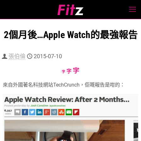
2個月後…Apple Watch的最強報告
張伯倫
2015-07-10
Increase
字
Reset
Decrease
字
字
font
font
font
來自外國著名科技網站TechCrunch，佢嘅報告是咁的：
size.
size.
size.