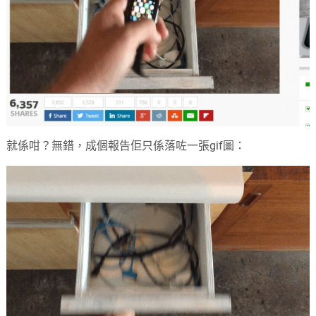
就係咁？無錯，成個報告佢只係落咗一張gif圖：