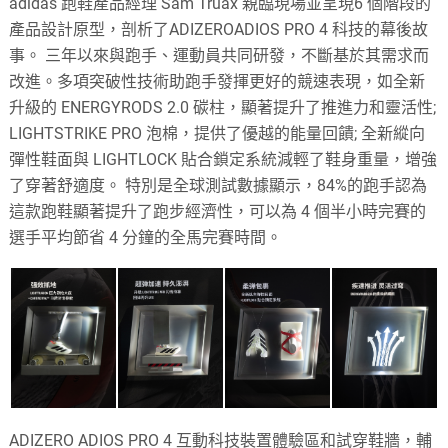
adidas 跑鞋產品經理 Sam Truax 親臨現場並呈現6 個階段的
產品設計原型，剖析了ADIZEROADIOS PRO 4 科技的幕後故
事。 三年以來與跑手、運動員共同研發，不斷基於其需求而
改進。多項突破性技術助跑手發揮更好的競速表現，如全新
升級的 ENERGYRODS 2.0 碳柱，顯著提升了推進力和靈活性;
LIGHTSTRIKE PRO 泡棉，提供了優越的能量回饋; 全新縱向
彈性鞋面與 LIGHTLOCK 貼合鎖定系統減輕了鞋身重量，增強
了穿著舒適度。 特別是全球測試數據顯示，84%的跑手認為
這款跑鞋顯著提升了跑步經濟性，可以為 4 個半小時完賽的
選手平均節省 4 分鐘的全馬完賽時間。
ADIZERO ADIOS PRO 4 互動科技裝置體驗區和試穿鞋牆，輔