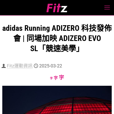
adidas Running ADIZERO 科技發佈
會 | 同場加映 ADIZERO EVO
SL「競速美學」
Fitz運動資訊
2025-03-22
Increase
字
Reset
Decrease
字
字
font
font
font
size.
size.
size.