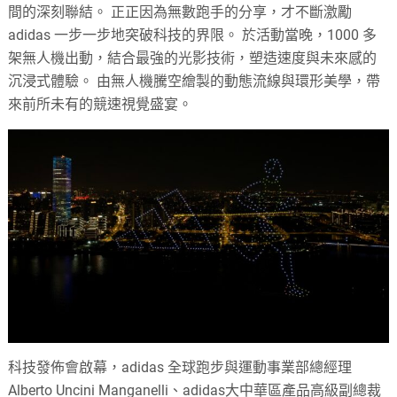
間的深刻聯結。 正正因為無數跑手的分享，才不斷激勵
adidas 一步一步地突破科技的界限。 於活動當晚，1000 多
架無人機出動，結合最強的光影技術，塑造速度與未來感的
沉浸式體驗。 由無人機騰空繪製的動態流線與環形美學，帶
來前所未有的競速視覺盛宴。
科技發佈會啟幕，adidas 全球跑步與運動事業部總經理
Alberto Uncini Manganelli、adidas大中華區產品高級副總裁