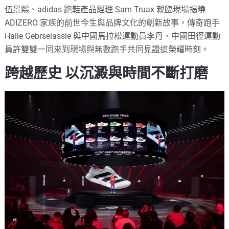
伍景熙、adidas 跑鞋產品經理 Sam Truax 親臨現場揭曉
ADIZERO 家族的前世今生與品牌文化的創新故事，傳奇跑手
Haile Gebrselassie 與中國馬拉松運動員李丹、中國田徑運動
員許雙雙一同來到現場與無數跑手共同見證這榮耀時刻。
跨越歷史 以沉澱與時間不斷打磨