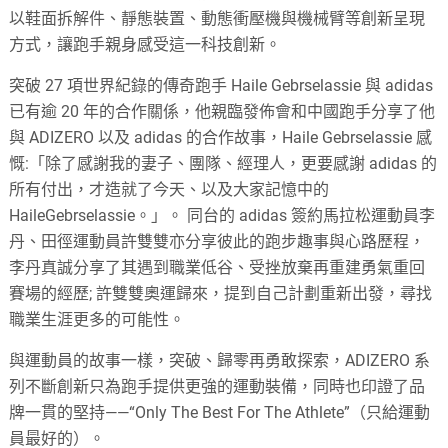
以鞋面拆解件、靜態裝置、動態衝壓機與機械臂等創新呈現
方式，讓跑手親身感受這一科技創新。
突破 27 項世界紀錄的傳奇跑手 Haile Gebrselassie 與 adidas
已有逾 20 年的合作關係，他親臨發佈會和中國跑手分享了他
與 ADIZERO 以及 adidas 的合作故事，Haile Gebrselassie 感
慨:「除了感謝我的妻子、團隊、經理人，更要感謝 adidas 的
所有付出，才造就了今天、以及大家記憶中的
HaileGebrselassie。」。 同台的 adidas 簽約馬拉松運動員李
丹、田徑運動員許雙雙亦分享彼此的跑步趣事與心路歷程，
李丹真誠分享了其遇到職業低谷、受挫放棄再重建勇氣重回
賽場的經歷; 許雙雙奧運歸來，提到自己計劃重新出發，尋找
職業生涯更多的可能性。
與運動員的故事一樣，突破、歸零再勇敢探索，ADIZERO 系
列不斷創新只為跑手提供更強的運動裝備，同時也印證了品
牌一貫的堅持——“Only The Best For The Athlete”（只給運動
員最好的）。