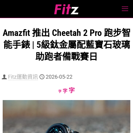
Amazfit 推出 Cheetah 2 Pro 跑步智
能手錶 | 5級鈦金屬配藍寶石玻璃
助跑者備戰賽日
Fitz運動資訊
2026-05-22
Increase
字
Reset
Decrease
字
字
font
font
font
size.
size.
size.