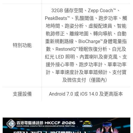
32GB 儲存空間、Zepp Coach™、
PeakBeats™、乳酸閾值、跑步功率、觸
地時間、跑姿分析、虛擬配速員、智能
軌跡修正、離線地圖、轉向導航、自動
重新規劃路線、BioCharge™身體電量指
特別功能
數、RestoreIQ™睡眠恢復分析、白光及
紅光 LED 照明、內置喇叭及麥克風、支
援外接心率帶、跑步功率計、單車功率
計、單車速度計及單車踏頻計、支付寶
及微信支付（僅國內）
支援設備
Android 7.0 或 iOS 14.0 及更高版本