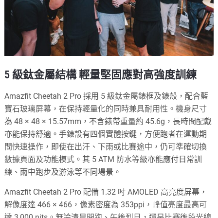
5 級鈦金屬結構 輕量堅固應對高強度訓練
Amazfit Cheetah 2 Pro 採用 5 級鈦金屬錶框及錶殼，配合藍
寶石玻璃屏幕，在保持輕量化的同時兼具耐用性。機身尺寸
為 48 × 48 × 15.57mm，不含錶帶重量約 45.6g，長時間配戴
亦能保持舒適。手錶設有四個實體按鍵，方便跑者在運動期
間快速操作，即使在出汗、下雨或比賽途中，仍可準確切換
數據頁面及功能模式。其 5 ATM 防水等級亦能應付日常訓
練、雨中跑步及游泳等不同場景。
Amazfit Cheetah 2 Pro 配備 1.32 吋 AMOLED 高亮度屏幕，
解像度達 466 × 466，像素密度為 353ppi，峰值亮度最高可
達 3,000 nits。無論清晨開跑、午後烈日，還是比賽後段光線