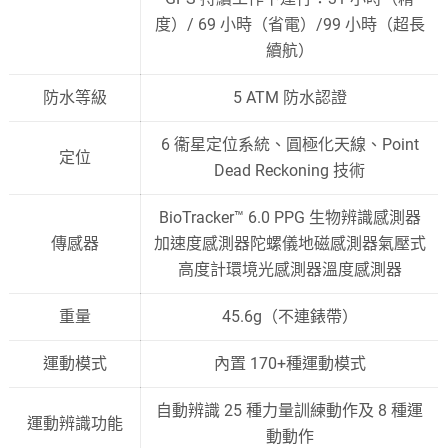
度）/ 69 小時（省電）/99 小時（超長
續航）
防水等級
5 ATM 防水認證
6 衞星定位系統、圓極化天線、Point
定位
Dead Reckoning 技術
BioTracker™ 6.0 PPG 生物辨識感測器
傳感器
加速度感測器陀螺儀地磁感測器氣壓式
高度計環境光感測器溫度感測器
重量
45.6g（不連錶帶）
運動模式
內置 170+種運動模式
自動辨識 25 種力量訓練動作及 8 種運
運動辨識功能
動動作