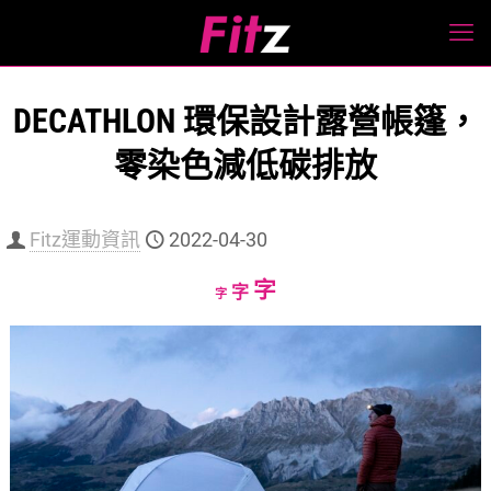
DECATHLON 環保設計露營帳篷，
零染色減低碳排放
Fitz運動資訊
2022-04-30
Increase
字
Reset
Decrease
字
字
font
font
font
size.
size.
size.