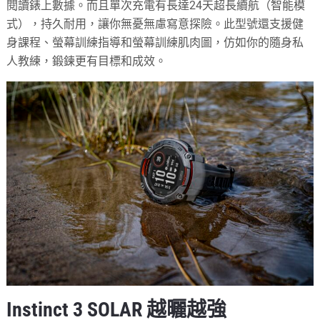
閱讀錶上數據。而且單次充電有長達24天超長續航（智能模
式），持久耐用，讓你無憂無慮寫意探險。此型號還支援健
身課程、螢幕訓練指導和螢幕訓練肌肉圖，仿如你的隨身私
人教練，鍛鍊更有目標和成效。
Instinct 3 SOLAR 越曬越強