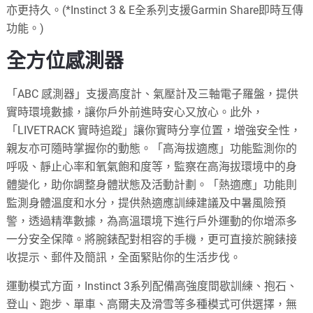
亦更持久。(*Instinct 3 & E全系列支援Garmin Share即時互傳
功能。)
全方位感測器
「ABC 感測器」支援高度計、氣壓計及三軸電子羅盤，提供
實時環境數據，讓你戶外前進時安心又放心。此外，
「LIVETRACK 實時追蹤」讓你實時分享位置，增強安全性，
親友亦可隨時掌握你的動態。「高海拔適應」功能監測你的
呼吸、靜止心率和氧氣飽和度等，監察在高海拔環境中的身
體變化，助你調整身體狀態及活動計劃。「熱適應」功能則
監測身體溫度和水分，提供熱適應訓練建議及中暑風險預
警，透過精準數據，為高溫環境下進行戶外運動的你增添多
一分安全保障。將腕錶配對相容的手機，更可直接於腕錶接
收提示、郵件及簡訊，全面緊貼你的生活步伐。
運動模式方面，Instinct 3系列配備高強度間歇訓練、抱石、
登山、跑步、單車、高爾夫及滑雪等多種模式可供選擇，無