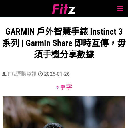
GARMIN 戶外智慧手錶 Instinct 3
系列 | Garmin Share 即時互傳，毋
須手機分享數據
Fitz運動資訊
2025-01-26
Increase
字
Reset
Decrease
字
字
font
font
font
size.
size.
size.