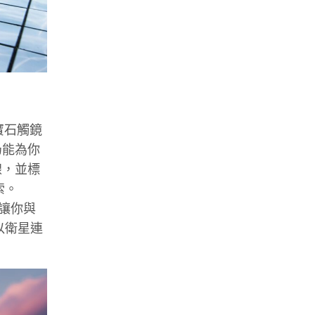
藍寶石觸鏡
仍能為你
線，並標
索。
，讓你與
以衛星連