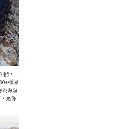
業功能，
0+種運
專為深潛
等，是你