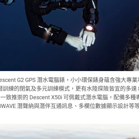
Descent G2 GPS 潛水電腦錶，小小環保錶身蘊含強大專
平潛訓練的閉氣及多元訓練模式，更有水陸探險皆宜的多達 8
崇的 Descent X50i 可佩戴式潛水電腦，配備多種
BWAVE 潛聲納與潛伴互通訊息、多欄位數據顯示設計等