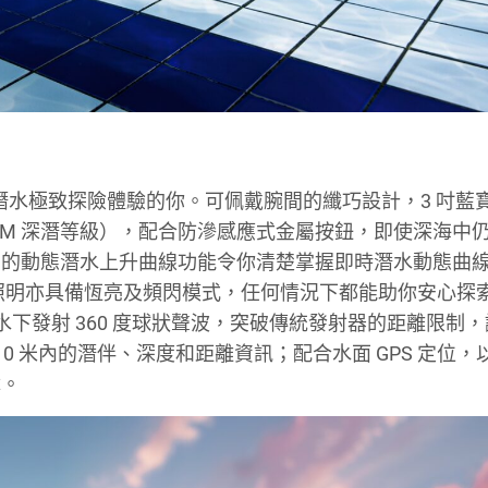
最適合追求潛水極致探險體驗的你。可佩戴腕間的纖巧設計，3 吋
0 ATM 深潛等級），配合防滲感應式金屬按鈕，即使深海中
增的動態潛水上升曲線功能令你清楚掌握即時潛水動態曲
筒照明亦具備恆亮及頻閃模式，任何情況下都能助你安心探
射器，於水下發射 360 度球狀聲波，突破傳統發射器的距離限制
10 米內的潛伴、深度和距離資訊；配合水面 GPS 定位，
障。