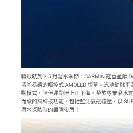
轉眼就到 3-5 月潛水季節，GARMIN 隆重呈獻 
清晰易讀的觸控式 AMOLED 螢幕，泳池動態
動模式，陪伴運動迷上山下海。至於專業潛水友一致推
而設的高科技功能，包括監測氣瓶殘壓、以 SU
潛水探險時的最強後盾！