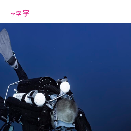
Increase
字
Reset
Decrease
字
字
font
font
font
size.
size.
size.