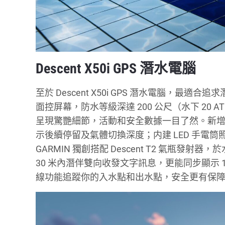
Descent X50i GPS 潛水電腦
至於 Descent X50i GPS 潛水電腦，
面控屏幕，防水等級深達 200 公尺（水下 2
呈現驚艷細節，活動和安全數據一目了然。新
示後續停留及氣體切換深度；内建 LED 手電
GARMIN 獨創搭配 Descent T2 氣瓶發
30 米內潛伴雙向收發文字訊息，更能同步顯示 
線功能追蹤你的入水點和出水點，安全更有保