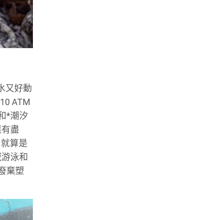
潛水又好動
0 ATM
和*潮汐
應有盡
。就算是
域游泳和
洋廢棄塑