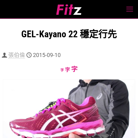
GEL-Kayano 22 穩定行先
張伯倫
2015-09-10
Increase
字
Reset
Decrease
字
字
font
font
font
size.
size.
size.