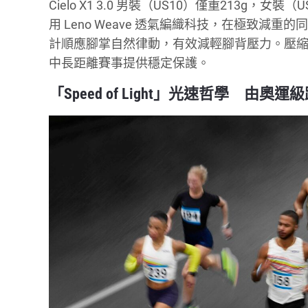
Cielo X1 3.0 男裝（US10）僅重213g，
用 Leno Weave 透氣編織科技，在極致減重的
計順應腳掌自然律動，有效減輕腳背壓力。壓
中長距離賽事提供穩定保護。
「Speed of Light」光速哲學 由