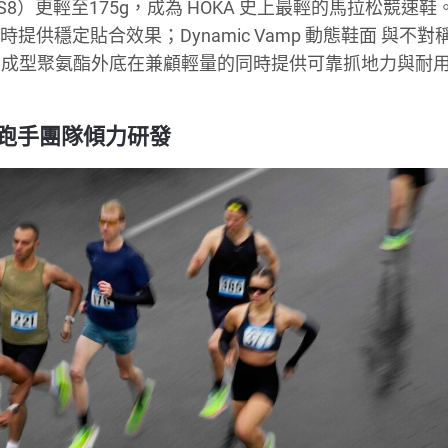
女裝（US8）更輕至175g，成為 HOKA 史上最輕的馬拉松競速
同時提供穩定貼合效果；Dynamic Vamp 動態鞋面 與不
縮成型聚氨酯外底在兼顧輕量的同時提供可靠抓地力與耐
奧運級跑手團隊傾力研發