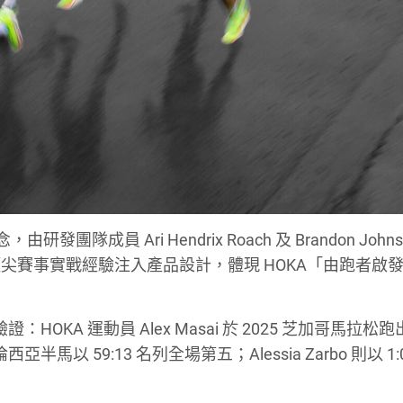
念，由研發團隊成員 Ari Hendrix Roach 及 Brandon John
尖賽事實戰經驗注入產品設計，體現 HOKA「由跑者啟
證：HOKA 運動員 Alex Masai 於 2025 芝加哥馬拉松
瓦倫西亞半馬以 59:13 名列全場第五；Alessia Zarbo 則以 1:0