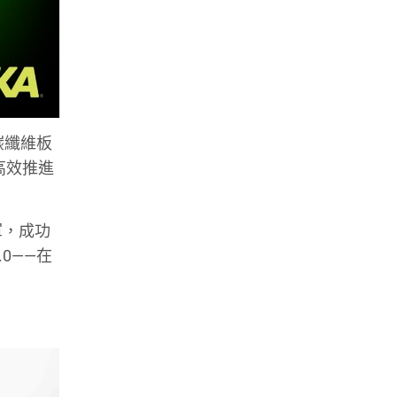
碳纖維板
高效推進
軍，成功
.0——在