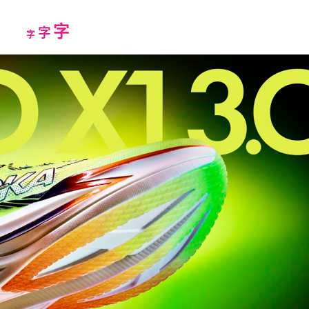
Increase
字
Reset
Decrease
字
字
font
font
font
size.
size.
size.