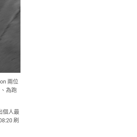
son 兩位
發、為跑
跑出個人最
8:20 刷