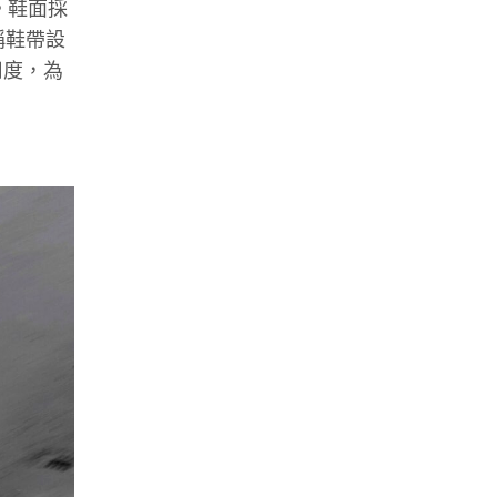
鞋。鞋面採
對稱鞋帶設
用度，為