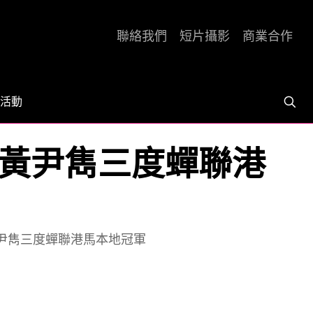
聯絡我們
短片攝影
商業合作
活動
 | 助黃尹雋三度蟬聯港
| 助黃尹雋三度蟬聯港馬本地冠軍