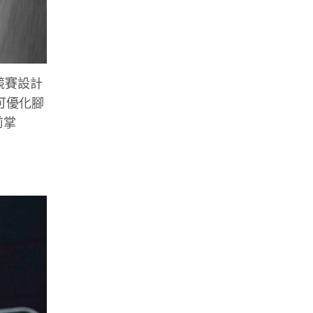
速競賽設計
技可優化腳
前掌