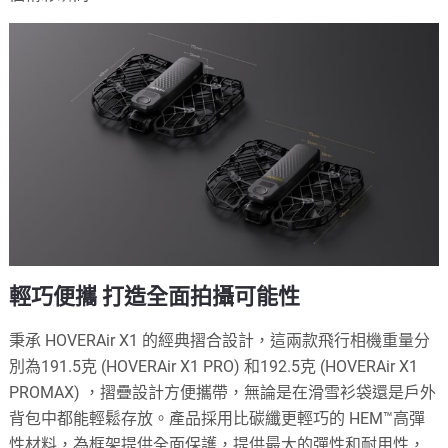
輕巧便攜 打造全面拍攝可能性
秉承 HOVERAir X1 的經典摺合設計，這兩款飛行相機重量分
別為191.5克 (HOVERAir X1 PRO) 和192.5克 (HOVERAir X1
PROMAX) ，摺疊設計方便攜帶，無論是在滑雪衫袋還是戶外
背包中都能輕鬆存放。產品採用比碳纖更輕巧的 HEM™高彈
性材料，為框架提供全面保護，提供最大的彈性和耐用性，