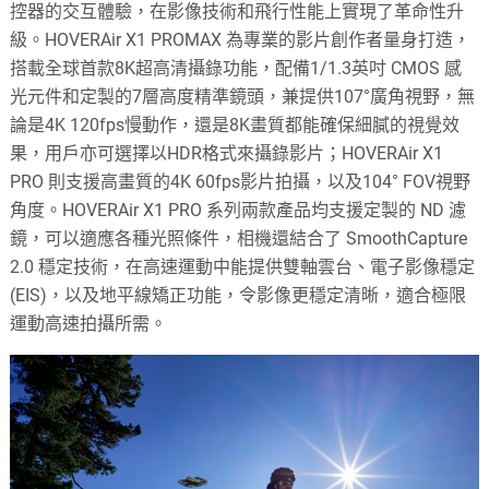
控器的交互體驗，在影像技術和飛行性能上實現了革命性升
級。HOVERAir X1 PROMAX 為專業的影片創作者量身打造，
搭載全球首款8K超高清攝錄功能，配備1/1.3英吋 CMOS 感
光元件和定製的7層高度精準鏡頭，兼提供107°廣角視野，無
論是4K 120fps慢動作，還是8K畫質都能確保細膩的視覺效
果，用戶亦可選擇以HDR格式來攝錄影片；HOVERAir X1
PRO 則支援高畫質的4K 60fps影片拍攝，以及104° FOV視野
角度。HOVERAir X1 PRO 系列兩款產品均支援定製的 ND 濾
鏡，可以適應各種光照條件，相機還結合了 SmoothCapture
2.0 穩定技術，在高速運動中能提供雙軸雲台、電子影像穩定
(EIS)，以及地平線矯正功能，令影像更穩定清晰，適合極限
運動高速拍攝所需。