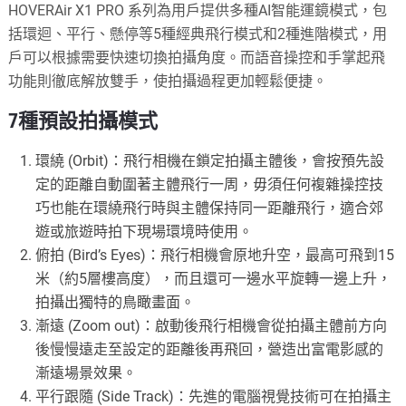
HOVERAir X1 PRO 系列為用戶提供多種AI智能運鏡模式，包
括環迴、平行、懸停等5種經典飛行模式和2種進階模式，用
戶可以根據需要快速切換拍攝角度。而語音操控和手掌起飛
功能則徹底解放雙手，使拍攝過程更加輕鬆便捷。
7種預設拍攝模式
環繞 (Orbit)：飛行相機在鎖定拍攝主體後，會按預先設
定的距離自動圍著主體飛行一周，毋須任何複雜操控技
巧也能在環繞飛行時與主體保持同一距離飛行，適合郊
遊或旅遊時拍下現場環境時使用。
俯拍 (Bird’s Eyes)：飛行相機會原地升空，最高可飛到15
米（約5層樓高度），而且還可一邊水平旋轉一邊上升，
拍攝出獨特的鳥瞰畫面。
漸遠 (Zoom out)：啟動後飛行相機會從拍攝主體前方向
後慢慢遠走至設定的距離後再飛回，營造出富電影感的
漸遠場景效果。
平行跟隨 (Side Track)：先進的電腦視覺技術可在拍攝主