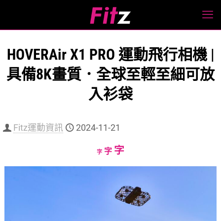
HOVERAir X1 PRO 運動飛行相機 |
具備8K畫質．全球至輕至細可放
入衫袋
Fitz運動資訊
2024-11-21
Increase
字
Reset
Decrease
字
字
font
font
font
size.
size.
size.