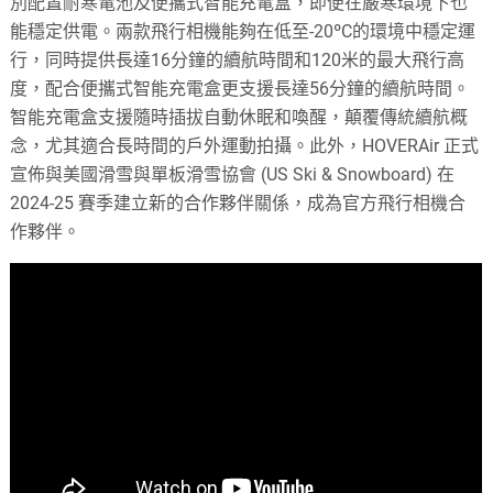
別配置耐寒電池及便攜式智能充電盒，即便在嚴寒環境下也
能穩定供電。兩款飛行相機能夠在低至-20ºC的環境中穩定運
行，同時提供長達16分鐘的續航時間和120米的最大飛行高
度，配合便攜式智能充電盒更支援長達56分鐘的續航時間。
智能充電盒支援隨時插拔自動休眠和喚醒，顛覆傳統續航概
念，尤其適合長時間的戶外運動拍攝。此外，HOVERAir 正式
宣佈與美國滑雪與單板滑雪協會 (US Ski & Snowboard) 在
2024-25 賽季建立新的合作夥伴關係，成為官方飛行相機合
作夥伴。