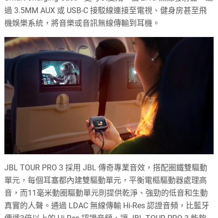
過 3.5MM AUX 或 USB-C 接駁線連接至電視、健身房甚至飛
機娛樂系統，將音樂或音訊無線傳輸到耳機。
JBL TOUR PRO 3 採用 JBL 傳奇專業音效，搭配圈鐵雙驅動
單元，每個耳塞都內建雙驅動單元，平衡電樞驅動器處理高
音，而11毫米動圈驅動單元則提供乾淨、強勁的低音和生動
真實的人聲。通過 LDAC 無線傳輸 Hi-Res 認證音頻，比藍牙