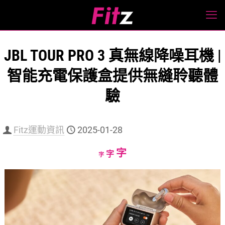
JBL TOUR PRO 3 真無線降噪耳機 |
智能充電保護盒提供無縫聆聽體
驗
Fitz運動資訊
2025-01-28
Increase
字
Reset
Decrease
字
字
font
font
font
size.
size.
size.