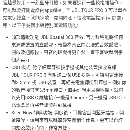
落越覺好用。一般藍牙耳機，如果要進行一些較複雜操作，
可能就要打開電話內app調校；但 JBL TOUR PRO 3 可以單靠
充電保護盒，就能揀歌、開關降噪、接收電話提示 (可開關)
等。以下係幾個小編特別喜歡嘅功能:
頭部追蹤功能 JBL Spatial 360 音效: 官方聲稱能將任何
來源或裝置的立體聲，轉變為真正的沉浸式音效體驗。
開啟及適應後，聲音的確變得更自然，喜不喜歡就關乎
個人喜好
USB 模式: 除了經藍牙連接手機或其他裝置接收音訊，
JBL TOUR PRO 3 有附送三條 USB-C 線，可讓用家連接
到3.5mm 或 USB 裝置，再經充電盒傳送到耳機。例如你
的收音機只有3.5mm接口，如果你想用耳機收聽，就可
以先用USB-C 線連接 (一邊是3.5mm、另一邊是USB-C)，
充電盒會再將音訊發射到耳機
SilentNow 靜噪功能: 開啟後，耳機會斷開藍牙連接，開
啟降噪，讓用家可以喺寧靜空間稍作休息，更可以自訂
開始及結束時間，非常方便。