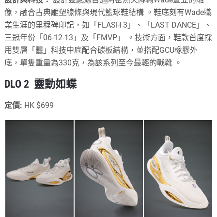
像，融合古典雕塑線條與現代籃球鞋結構
。鞋底刻有Wade職
業生涯的里程碑印記，如「FLASH 3」、「LAST DANCE」、
三冠年份「06-12-13」及「FMVP」
。技術方面，鞋款首度採
用雙層「䨻」科技中底配合碳板結構
，並搭配GCU橡膠外
底，單隻重量為330克，為該系列至今最輕的戰靴
。
DLO 2 靈動如蝶
定價:
HK $699