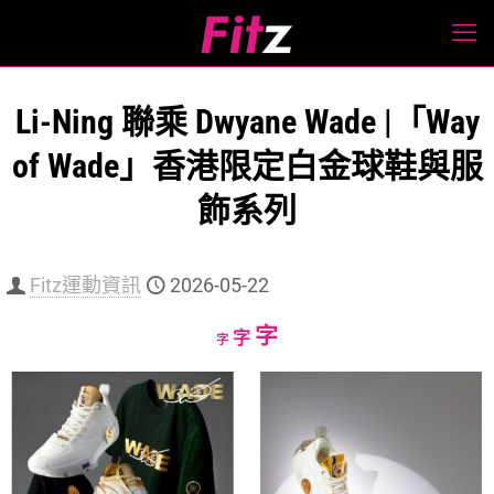
Li-Ning 聯乘 Dwyane Wade |「Way
of Wade」香港限定白金球鞋與服
飾系列
Fitz運動資訊
2026-05-22
Increase
字
Reset
Decrease
字
字
font
font
font
size.
size.
size.