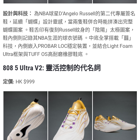
設計與科技：
為NBA球星D’Angelo Russell的第二代專屬簽名
鞋，延續「蝴蝶」設計靈感，當兩隻鞋併合時能拼湊出完整
蝴蝶圖案
。鞋舌印有復刻Russell紋身的「陰陽」太極圖案，
鞋內側則記錄其NBA生涯的球衣號碼
。中底全掌搭載「䨻」
科技，內側嵌入PROBAR LOC穩定裝置，並結合Light Foam
Ultra框架與TUFF OS高耐磨橡膠鞋底
。
808 5 Ultra V2: 靈活控制的代名詞
定價:
HK $999