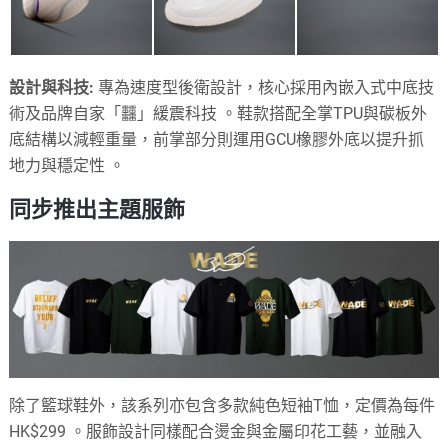
設計與科技:
專為速度型後衛設計，核心採用內嵌入式中底技
術及品牌自家「䨻」緩震科技
。鞋款搭配全掌TPU與碳板外
底結構以減輕重量，前掌部分則運用GCU橡膠外底以提升抓
地力與穩定性
。
同步推出主題服飾
除了籃球鞋外，該系列亦包含多款純色短袖T恤，定價為每件
HK$299
。服飾設計同樣配合燙金與金屬印花工藝，並融入