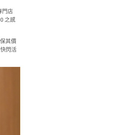
定專門店
0 之感
確保其價
 快閃活