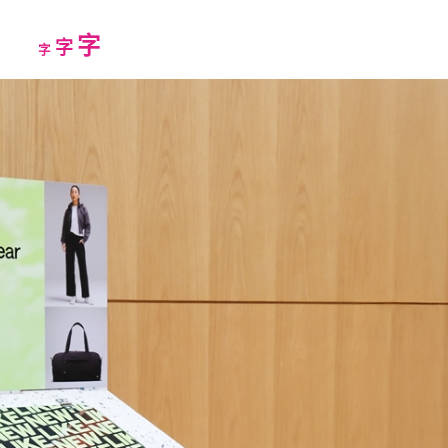
Increase
字
Reset
Decrease
字
字
font
font
font
size.
size.
size.