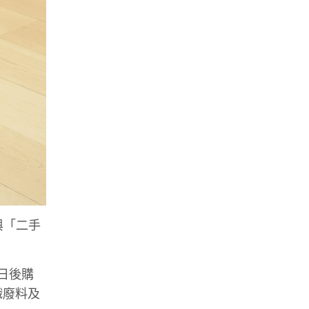
」與「二手
於日後購
織廢料及