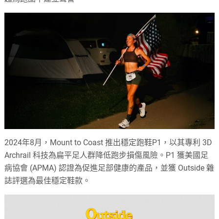
2024年8⽉，Mount to Coast 推出穩定跑鞋P1，以其專利 3D
Archrail 科技為扁平⾜⼈群降低跑步損傷⾵險。P1 獲美國⾜
病協會 (APMA) 認證為促進⾜部健康的產品，並獲 Outside 雜
誌評選為最佳穩定鞋款。