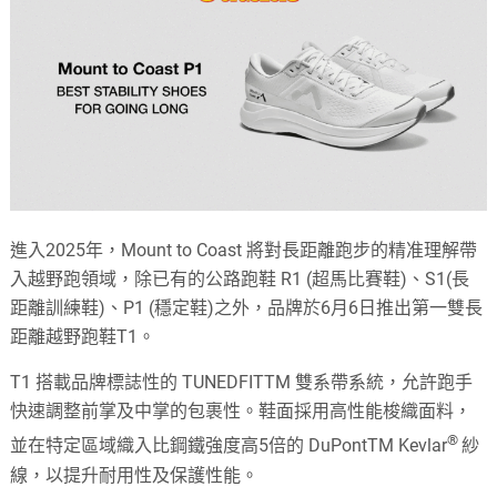
進⼊2025年，Mount to Coast 將對⾧距離跑步的精准理解帶
⼊越野跑領域，除已有的公路跑鞋 R1 (超⾺⽐賽鞋)、S1(⾧
距離訓練鞋)、P1 (穩定鞋)之外，品牌於6⽉6⽇推出第⼀雙⾧
距離越野跑鞋T1。
T1 搭載品牌標誌性的 TUNEDFITTM 雙系帶系統，允許跑手
快速調整前掌及中掌的包裹性。鞋面採用高性能梭織面料，
®
並在特定區域織入比鋼鐵強度高5倍的 DuPontTM Kevlar
紗
線，以提升耐用性及保護性能。