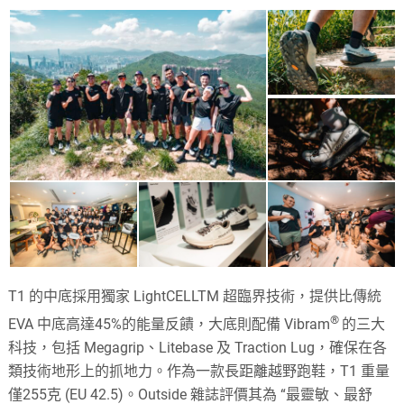
T1 的中底採用獨家 LightCELLTM 超臨界技術，提供比傳統
®
EVA 中底高達45%的能量反饋，大底則配備 Vibram
的三大
科技，包括 Megagrip、Litebase 及 Traction Lug，確保在各
類技術地形上的抓地力。作為一款長距離越野跑鞋，T1 重量
僅255克 (EU 42.5)。Outside 雜誌評價其為 “最靈敏、最舒