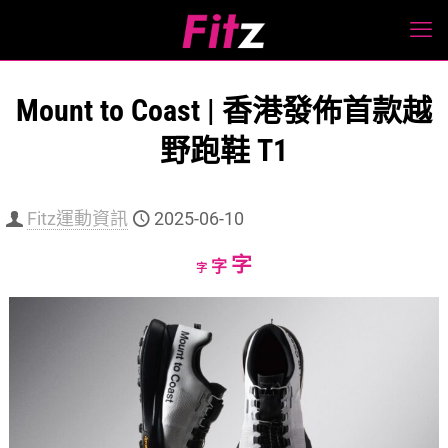
Mount to Coast | 香港發佈首款越
野跑鞋 T1
Fitz運動資訊
2025-06-10
Increase
字
Reset
Decrease
字
字
font
font
font
size.
size.
size.