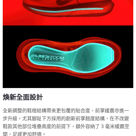
煥新全面設計
全新調整的鞋楦結構帶來更包覆的貼合度，前掌緩震亦進一
步升級，尤其腳趾下方採用的創新前掌翹度結構，在不改變
鞋款其他部位堆疊高度的前提下，額外容納了 3 毫米緩震空
間，足感更加舒適。