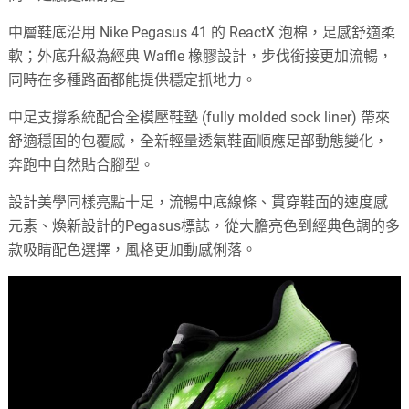
中層鞋底沿用 Nike Pegasus 41 的 ReactX 泡棉，足感舒適柔
軟；外底升級為經典 Waffle 橡膠設計，步伐銜接更加流暢，
同時在多種路面都能提供穩定抓地力。
中足支撐系統配合全模壓鞋墊 (fully molded sock liner) 帶來
舒適穩固的包覆感，全新輕量透氣鞋面順應足部動態變化，
奔跑中自然貼合腳型。
設計美學同樣亮點十足，流暢中底線條、貫穿鞋面的速度感
元素、煥新設計的Pegasus標誌，從大膽亮色到經典色調的多
款吸睛配色選擇，風格更加動感俐落。