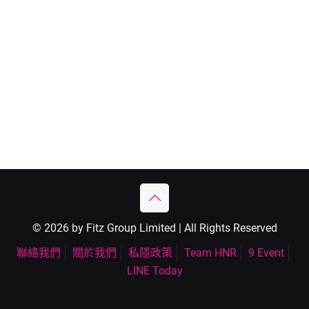
© 2026 by Fitz Group Limited | All Rights Reserved
聯絡我們
關於我們
私隱政策
Team HNR
9 Event
LINE Today