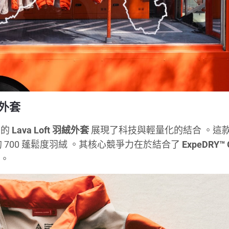
絨外套
出的
Lava Loft 羽絨外套
展現了科技與輕量化的結合
。這
的 700 蓬鬆度羽絨
。其核心競爭力在於結合了
ExpeDRY™ 
統
。