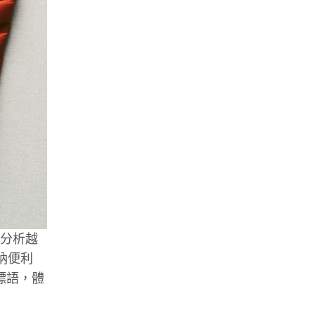
確分析越
納便利
的標語，體