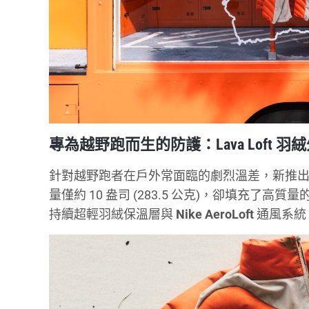
專為越野跑而生的防護：Lava Loft 羽
針對越野跑者在戶外常面臨的劇烈溫差，新推
量僅約 10 盎司 (283.5 公克)，卻填充了高質量
持續超輕羽絨保溫層與
Nike AeroLoft
通風系