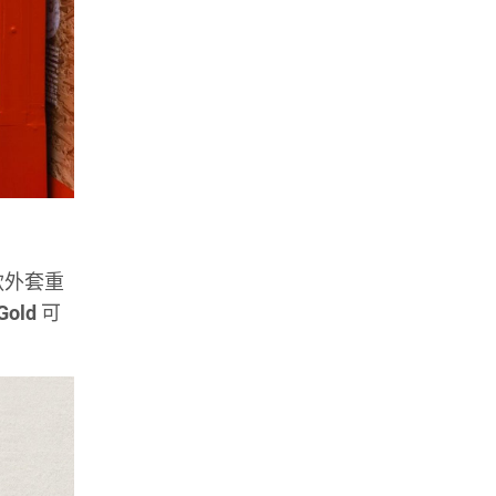
款外套重
Gold
可