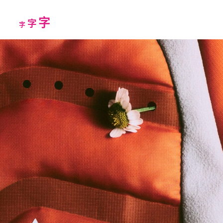
Increase
字
Reset
Decrease
字
字
font
font
font
size.
size.
size.