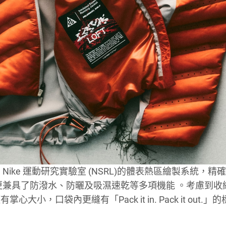
ke 運動研究實驗室 (NSRL)的體表熱區繪製系統，精
更兼具了防潑水、防曬及吸濕速乾等多項機能
。考慮到收
口袋內更縫有「Pack it in. Pack it out.」