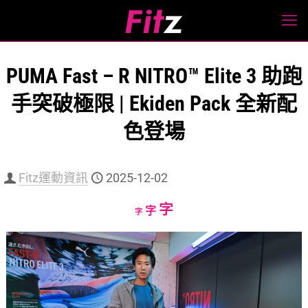
PUMA Fast – R NITRO™ Elite 3 助跑
手突破極限 | Ekiden Pack 全新配
色登場
Fitz運動資訊
2025-12-02
Increase
字
Reset
Decrease
字
字
font
font
font
size.
size.
size.