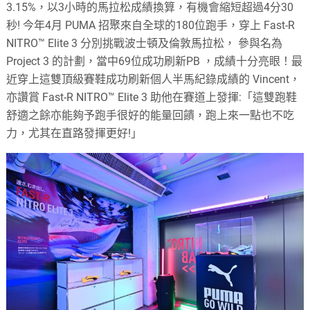
3.15%，以3小時的馬拉松成績換算，有機會縮短超過4分30
秒! 今年4月 PUMA 招聚來自全球的180位跑手，穿上 Fast-R
NITRO™ Elite 3 分別挑戰波士頓及倫敦馬拉松， 參與名為
Project 3 的計劃，當中69位成功刷新PB ，成績十分亮眼！最
近穿上這雙頂級賽鞋成功刷新個人半馬紀錄成績的 Vincent，
亦讚賞 Fast-R NITRO™ Elite 3 助他在賽道上發揮:「這雙跑鞋
舒適之餘亦能夠予跑手很好的能量回饋，跑上來一點也不吃
力，尤其在直路發揮更好!」