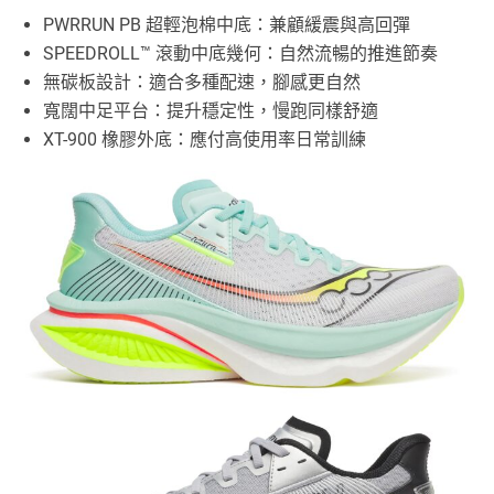
PWRRUN PB 超輕泡棉中底：兼顧緩震與高回彈
SPEEDROLL™ 滾動中底幾何：自然流暢的推進節奏
無碳板設計：適合多種配速，腳感更自然
寬闊中足平台：提升穩定性，慢跑同樣舒適
XT-900 橡膠外底：應付高使用率日常訓練