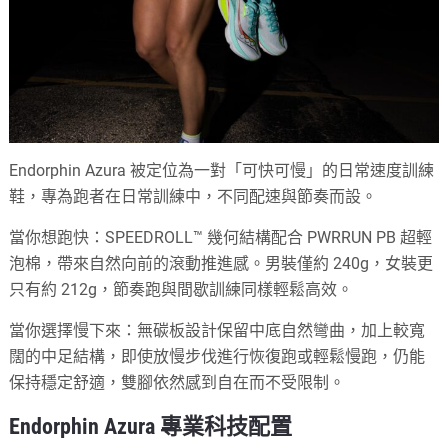
Endorphin Azura 被定位為一對「可快可慢」的日常速度訓練
鞋，專為跑者在日常訓練中，不同配速與節奏而設。
當你想跑快：SPEEDROLL™ 幾何結構配合 PWRRUN PB 超輕
泡棉，帶來自然向前的滾動推進感。男裝僅約 240g，女裝更
只有約 212g，節奏跑與間歇訓練同樣輕鬆高效。
當你選擇慢下來：無碳板設計保留中底自然彎曲，加上較寬
闊的中足結構，即使放慢步伐進行恢復跑或輕鬆慢跑，仍能
保持穩定舒適，雙腳依然感到自在而不受限制。
Endorphin Azura 專業科技配置