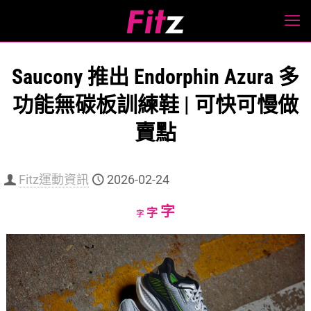
Saucony 推出 Endorphin Azura 多
功能無碳板訓練鞋 | 可快可慢做
賣點
Fitz運動資訊
2026-02-24
Increase
字
Reset
Decrease
字
字
font
font
font
size.
size.
size.