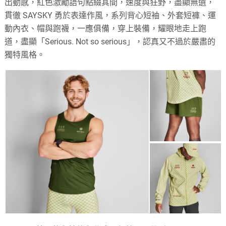
出動感，紅色激勵語句點綴其間，速度與狂野，盡顯無遺，
貫徹 SAYSKY 勇於表達作風，系列背心短袖、外套短褲、運
動內衣、帽與跑襪，一應俱備，穿上裝備，耀眼地走上跑
道，盡顯「Serious. Not so serious」，認真又不過於嚴肅的
獨特風格。