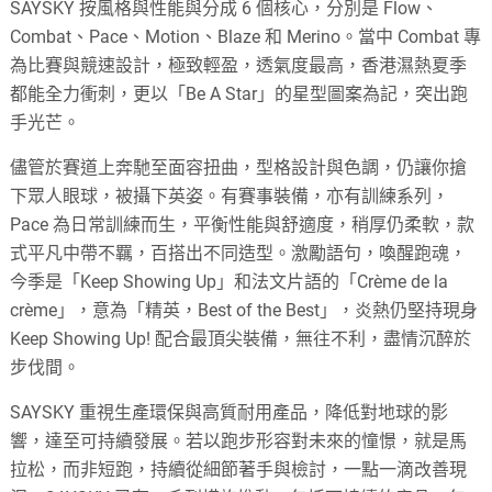
SAYSKY 按風格與性能與分成 6 個核心，分別是 Flow、
Combat、Pace、Motion、Blaze 和 Merino。當中 Combat 專
為比賽與競速設計，極致輕盈，透氣度最高，香港濕熱夏季
都能全力衝刺，更以「Be A Star」的星型圖案為記，突出跑
手光芒。
儘管於賽道上奔馳至面容扭曲，型格設計與色調，仍讓你搶
下眾人眼球，被攝下英姿。有賽事裝備，亦有訓練系列，
Pace 為日常訓練而生，平衡性能與舒適度，稍厚仍柔軟，款
式平凡中帶不羈，百搭出不同造型。激勵語句，喚醒跑魂，
今季是「Keep Showing Up」和法文片語的「Crème de la
crème」，意為「精英，Best of the Best」，炎熱仍堅持現身
Keep Showing Up! 配合最頂尖裝備，無往不利，盡情沉醉於
步伐間。
SAYSKY 重視生產環保與高質耐用產品，降低對地球的影
響，達至可持續發展。若以跑步形容對未來的憧憬，就是馬
拉松，而非短跑，持續從細節著手與檢討，一點一滴改善現