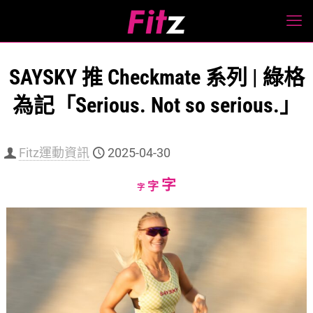
SAYSKY 推 Checkmate 系列 | 綠格
為記「Serious. Not so serious.」
Fitz運動資訊
2025-04-30
Increase
字
Reset
Decrease
字
字
font
font
font
size.
size.
size.