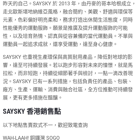
昨天的自己。SAYSKY 於 2013 年，由丹麥的哥本哈根成立，
走北歐斯堪地納維亞風格，融合簡約、美觀、舒適與環保等
元素，色彩偏好明亮柔和，務求打造出休閒生活態度，同時
性能優秀的運動服飾。願景是推廣及提升運動服飾的可能
性，以及培育熱情、認真與從容兼備的當代運動員。不單與
運動員一起追求成就，還享受運動，達至身心健康。
SAYSKY 也重視生產環保與高質耐用產品，降低對地球的影
響，達至可持續發展。若以跑步形容對未來的憧憬，就是馬
拉松，而非短跑，持續從細節著手與檢討，一點一滴改善現
況。SAYSKY 已有一系列措施，包括負責任的產品、包裝、
廠方、生產、運輸、消費與融合社區，全方位推動可持續發
展，更有更多措施在醞釀。
SAYSKY 香港銷售點
以下地點售賣款式不一，歡迎致電查詢
WAH-LAAH! 銅鑼灣 SOGO