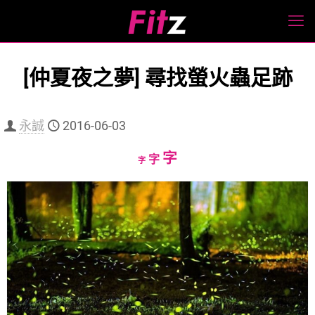
[仲夏夜之夢] 尋找螢火蟲足跡
永誠
2016-06-03
Increase
字
Reset
Decrease
字
字
font
font
font
size.
size.
size.