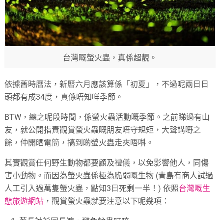
台灣嘅螢火蟲，真係超靚。
依據舊時曆法，新曆六月應該算係「初夏」，不過呢兩日日
頭都有成34度，真係唔知咩季節。
BTW，總之呢段時間，係螢火蟲活動嘅季節。之前睇過有山
友，就公開指責觀賞螢火蟲嘅朋友唔守規矩，大聲講嘢之
餘，仲開晒電筒，搞到啲螢火蟲走夾唔唞。
其實觀賞任何野生動物都要顧及禮儀，以免影響他人，同傷
害小動物。而因為螢火蟲係極為脆弱嘅生物 (青島有商人試過
人工引入過萬隻螢火蟲，點知3日死剩一半！) 依照
台灣嘅生
態旅遊網站
，觀賞螢火蟲就要注意以下呢幾項：