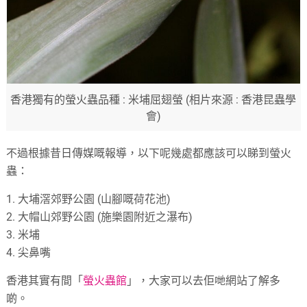
香港獨有的螢火蟲品種 : 米埔屈翅螢 (相片來源 : 香港昆蟲學
會)
不過根據昔日傳媒嘅報導，以下呢幾處都應該可以睇到螢火
蟲：
1. 大埔滘郊野公園 (山腳嘅荷花池)
2. 大帽山郊野公園 (施樂園附近之瀑布)
3. 米埔
4. 尖鼻嘴
香港其實有間「
螢火蟲館
」，大家可以去佢哋網站了解多
啲。