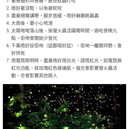
著長袖衫同長褲，避免蚊蟲叮咬
唔好著涼鞋，以免被蛇咬
盡量細聲講嘢，腳步放緩，唔好嚇親啲蟲蟲
大雨後，要小心地滑
太陽啱啱落山後，係螢火蟲活躍嘅時間，過咗夜晚九
點，佢哋會開始少發光
千萬唔好捉佢哋（諗都唔好諗），佢哋一離開郊野，會
好快死
用電筒照明時，盡量唔好用白光，請用紅光。如電筒無
紅光功能，就加塊紅色玻璃紙。強光會影響螢火蟲活
動，亦會影響其他遊人