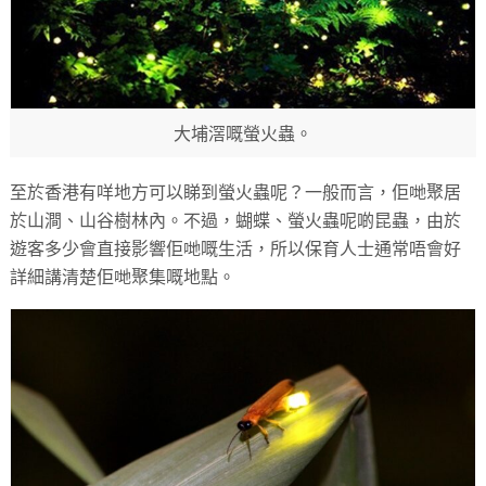
大埔滘嘅螢火蟲。
至於香港有咩地方可以睇到螢火蟲呢？一般而言，佢哋聚居
於山澗、山谷樹林內。不過，蝴蝶、螢火蟲呢啲昆蟲，由於
遊客多少會直接影響佢哋嘅生活，所以保育人士通常唔會好
詳細講清楚佢哋聚集嘅地點。