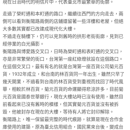
現在日治時代的明信片中，代表臺北市最繁華的街廓。
走過了榮町通和本町通的路口，繼續往西門的方向走去，兩
側可以看到衡陽路兩側的店鋪還留著一些洋樓和老屋，但絕
大多數其實都已改建成現代化大樓。
不過走在騎樓下，仍可以見到舊時的拱形老街街廓，見到已
經停業的白光攝影。
衡陽路與博愛路交叉口，日時為榮町通和表町通的交叉口，
亦是非常繁榮的街口，台灣第一座紅綠燈就設在這個路口。
在這個交叉口，最有有名的就是台灣第一座百貨公司菊元百
貨，1932年成立，和台南的林百貨同一年出生，雖然只早了
幾天開業，不過看到台南的林百貨受到重視而找回了時代風
華，相較於林百貨，菊元百貨的命運顯得悲涼許多，目前菊
元百貨是國泰世華銀行，現在大樓站時已沒有使用，雖然目
前看起來已沒有舊時的模樣，但其實菊元百貨並沒有被拆
毀，他被封存在現在的大樓，等待有人將它封印解除。
衡陽路上，唯一保留最完整的時代痕跡，就算是現在合作金
庫使用的建築，原為臺北信用組合，國民黨來台後，變成台