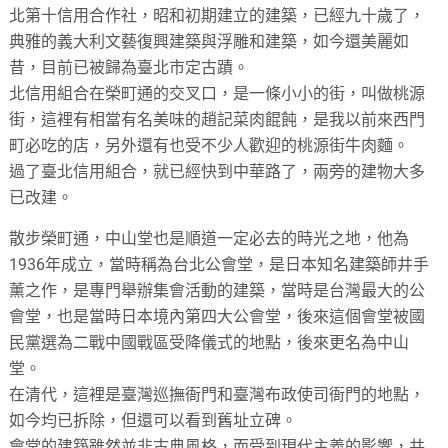
北第十信用合作社，昭和初期建立的建築，已經九十歲了，
典雅的義大利文藝復興建築與浮雕和建築，如今還美麗如
昔，目前已被歸為臺北市定古蹟。
北信用組合在榮町通的交叉口，是一條小小的街，叫做桃源
街，這裡有相當有名美味的趙記菜肉餛飩，是我以前來西門
町必吃的店，另外還有也受不少人歡迎的桃源街牛肉麵。
過了臺北信用組合，就已經快到中華路了，兩旁的建物大多
已改建。
散步榮町通，中山堂也是順道一定必去的時光之地，他為
1936年成立，當時稱為台北公會堂，是日本知名建築師井手
薰之作，是專門舉辦集會活動的建築，當時是台灣最大的公
會堂，也是當時日本境內第四大公會堂，後來這個會堂被國
民黨選為二戰中國戰區受降儀式的地點，後來更名為中山
堂。
在清代，這裡是臺灣巡撫衙門和臺灣布政使司衙門的地點，
如今均已拆除，但還可以看到舊址立碑。
會堂的建築雖然並非古典風格，而受到現代主義的影響，共