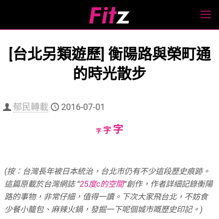
[台北另類遊歷] 衡陽路與榮町通
的時光散步
郁民轉載
2016-07-01
Increase
字
Reset
Decrease
字
字
font
font
font
size.
size.
size.
(按：台灣長年被日本統治，台北市仍有不少這段歷史痕跡。
這篇原載於台灣網誌 “
25度c的空間
“創作，作者詳細記錄衡陽
路的事物，非常仔細，值得一讀。下次大家飛台北，不妨食
少餐小籠包、麻辣火鍋，發掘一下呢個城市嘅歷史印記。
)