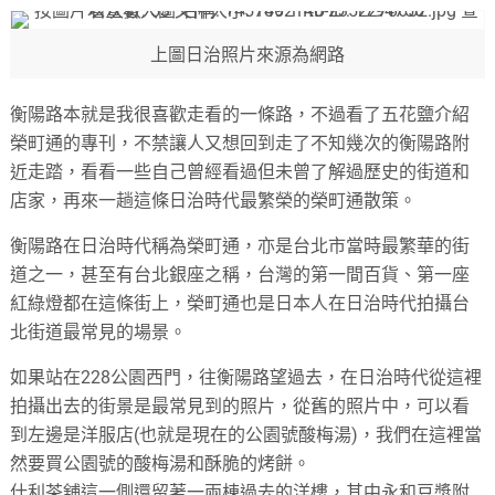
上圖日治照片來源為網路
衡陽路本就是我很喜歡走看的一條路，不過看了五花鹽介紹
榮町通的專刊，不禁讓人又想回到走了不知幾次的衡陽路附
近走踏，看看一些自己曾經看過但未曾了解過歷史的街道和
店家，再來一趟這條日治時代最繁榮的榮町通散策。
衡陽路在日治時代稱為榮町通，亦是台北市當時最繁華的街
道之一，甚至有台北銀座之稱，台灣的第一間百貨、第一座
紅綠燈都在這條街上，榮町通也是日本人在日治時代拍攝台
北街道最常見的場景。
如果站在228公園西門，往衡陽路望過去，在日治時代從這裡
拍攝出去的街景是最常見到的照片，從舊的照片中，可以看
到左邊是洋服店(也就是現在的公園號酸梅湯)，我們在這裡當
然要買公園號的酸梅湯和酥脆的烤餅。
什利茶舖這一側還留著一兩棟過去的洋樓，其中永和豆漿附