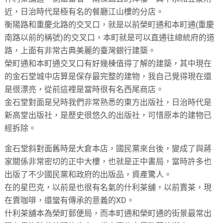
近，日治時代是極有名的餐廳江山樓的分店。
衡陽路和重慶北路的交叉口，就是以前榮町通和本町通(重慶
南路以前的稱號)的交叉口，本町就是可以直通往總統府的道
路，上面有非常古典美麗的臺灣銀行建築。
榮町通和本町通交叉口有好幾棟值得了解的建築，其中現在
的金石堂城中店算是保存最完整的建物，我自己覺得現在還
是很漂亮，從前這裡是當時很有名西尾商店。
金石堂對面是兒時我們非常熟悉的東方出版社，日治時代是
新高堂出版社，是歷史很悠久的出版社，可惜原本的建物已
經拆除。
金石堂斜對面舊時是大倉本店，國民黨來台後，變成了與蔣
家關係非常密切的正中大樓，也就是正中書局，當時許多也
出版了不少國民黨和政府的出版品，資產驚人。
在的星巴克，以前是也很有名氣的什利茶舖，以前賣茶，現
在賣咖啡，還蠻有傳承的意義的XD。
什利茶舖本為榮町郵便局，而本町通和榮町通的街景最常出