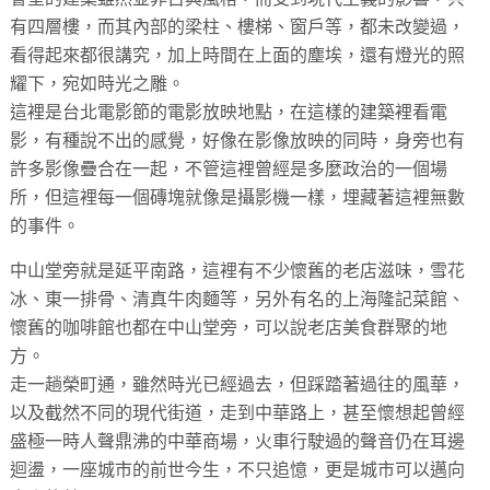
有四層樓，而其內部的梁柱、樓梯、窗戶等，都未改變過，
看得起來都很講究，加上時間在上面的塵埃，還有燈光的照
耀下，宛如時光之雕。
這裡是台北電影節的電影放映地點，在這樣的建築裡看電
影，有種說不出的感覺，好像在影像放映的同時，身旁也有
許多影像疊合在一起，不管這裡曾經是多麼政治的一個場
所，但這裡每一個磚塊就像是攝影機一樣，埋藏著這裡無數
的事件。
中山堂旁就是延平南路，這裡有不少懷舊的老店滋味，雪花
冰、東一排骨、清真牛肉麵等，另外有名的上海隆記菜館、
懷舊的咖啡館也都在中山堂旁，可以說老店美食群聚的地
方。
走一趟榮町通，雖然時光已經過去，但踩踏著過往的風華，
以及截然不同的現代街道，走到中華路上，甚至懷想起曾經
盛極一時人聲鼎沸的中華商場，火車行駛過的聲音仍在耳邊
迴盪，一座城市的前世今生，不只追憶，更是城市可以邁向