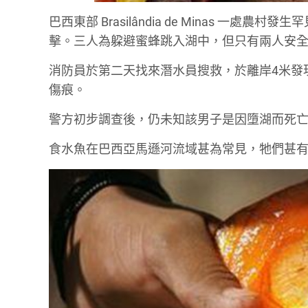
巴西東部 Brasilândia de Minas 
擊。三人為躱避蜜蜂跳入湖中，但只有兩人安全
消防員於第二天找來潛水員搜救，於離岸4米發
傷痕。
警方初步調查後，仍未知該男子是因墮湖而死
食水魚在巴西亞馬遜河流域甚為常見，牠們甚