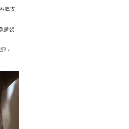
批蜜蜂攻
魚撕裂
犯罪。