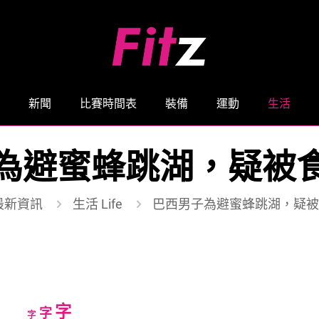
新聞
比賽時間表
裝備
運動
生活
為避蜜蜂跳湖，疑被
最新資訊
生活 Life
巴西男子為避蜜蜂跳湖，疑被
Increase
字
Reset
Decrease
字
字