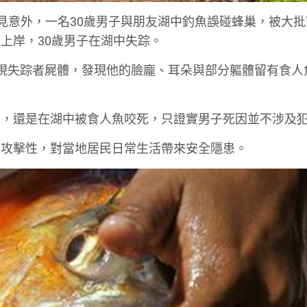
一處農村發生罕見意外，一名30歲男子與朋友湖中釣魚誤碰蜂巢，被大
上岸，30歲男子在湖中失踪。
現失踪者屍體，發現他的臉龐、耳朵與部分軀體留有食人
亡，還是在湖中被食人魚咬死，只證實男子死因並不涉及
有攻擊性，對當地居民日常生活帶來安全隱患。