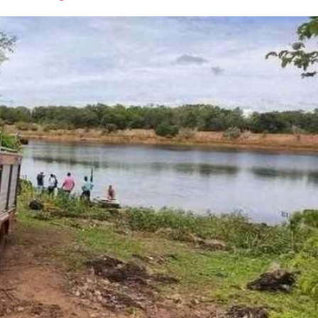
font
font
font
size.
size.
size.